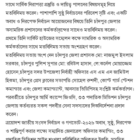
সাথে সার্বিক নিরাপত্তা প্রস্তুতি ও দায়িত্ব পালনের বিষয়সমূহ নিয়ে
মতবিনিময় করেন। পাশাপাশি সুষ্ঠু নির্বাচনের পরিবেশ সৃষ্টি এবং একটি
অবাধ ও নিরপেক্ষ নির্বাচন আয়োজনের বিষয়ে তিনি চাঁদপুর জেলার
অসামরিক প্রশাসনের কর্মকর্তাবৃন্দের সাথেও মতবিনিময় করেন।
প্রথমে তিনি সার্কিট হাউজের সম্মেলন কক্ষে সামরিক ও অসামরিক
কর্মকর্তাদের সাথে মতবিনিময় সভায় অংশগ্রহণ করেন।
মতবিনিময় সভায় অংশ নেন চাঁদপুর জেলা প্রশাসক মো: নাজমুল ইসলাম
সরকার, চাঁদপুর পুলিশ সুপার মো: রবিউল হাসান, লে:কর্নেল মোয়াজ্জেম
হোসেন,চাঁদপুর সদর উপজেলা নির্বাহী অফিসার এস এম এন জামিউল
হিকমা, চাঁদপুর প্রেস ক্লাবের সভাপতি সোহেল রুশদী, কোস্ট গার্ড স্টেশন
কমান্ডার এবং জেলা কমান্ড্যান্ট, আনসার ভিডিপিসহ সংশ্লিষ্ট কর্মকর্তাগন।
পরবর্তীতে চাঁদপুর আর্মি ক্যাম্পে জিওসি, ৩৩ পদাতিক ডিভিশন চাঁদপুর
জেলায় কর্তব্যরত সকল পদবীর সেনা সদস্যদের দিকনির্দেশনা প্রদান
করেন।
ত্রয়োদশ জাতীয় সংসদ নির্বাচন ও গণভোট-২০২৬ অবাধ, সুষ্ঠু, নিরপেক্ষ
ও শান্তিপূর্ণ করার লক্ষ্যে সম্মানিত জেনারেল অফিসার কমান্ডিং, ৩৩
পদাতিক ডিভিশন আইন শৃংখলা পরিস্থিতির অধিকতর উন্নতি, সমন্বিত