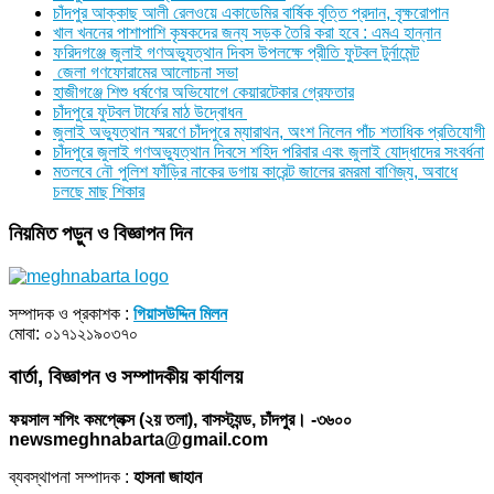
চাঁদপুর আক্কাছ আলী রেলওয়ে একাডেমির বার্ষিক বৃত্তি প্রদান, বৃক্ষরোপান
খাল খননের পাশাপাশি কৃষকদের জন্য সড়ক তৈরি করা হবে : এমএ হান্নান
ফরিদগঞ্জে জুলাই গণঅভ্যুত্থান দিবস উপলক্ষে প্রীতি ফুটবল টুর্নামেন্ট
জেলা গণফোরামের আলোচনা সভা
হাজীগঞ্জে শিশু ধর্ষণের অভিযোগে কেয়ারটেকার গ্রেফতার
চাঁদপুরে ফুটবল টার্ফের মাঠ উদ্বোধন
জুলাই অভ্যুত্থান স্মরণে চাঁদপুরে ম্যারাথন, অংশ নিলেন পাঁচ শতাধিক প্রতিযোগী
চাঁদপুরে জুলাই গণঅভ্যুত্থান দিবসে শহিদ পরিবার এবং জুলাই যোদ্ধাদের সংবর্ধনা
মতলবে নৌ পুলিশ ফাঁড়ির নাকের ডগায় কারেন্ট জালের রমরমা বাণিজ্য, অবাধে
চলছে মাছ শিকার
নিয়মিত পড়ুন ও বিজ্ঞাপন দিন
সম্পাদক ও প্রকাশক :
গিয়াসউদ্দিন মিলন
মোবা: ০১৭১২১৯০৩৭০
বার্তা, বিজ্ঞাপন ও সম্পাদকীয় কার্যালয়
ফয়সাল শপিং কমপ্লেক্স (২য় তলা), বাসস্ট্যন্ড, চাঁদপুর। -৩৬০০
newsmeghnabarta@gmail.com
ব্যবস্থাপনা সম্পাদক :
হাসনা জাহান