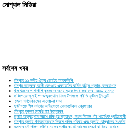
সোশ্যাল মিডিয়া
সর্বশেষ খবর
চাঁদপুরে ১১ দলীয় ঐক্য জোটের স্মারকলিপি
চাঁদপুর আক্কাছ আলী রেলওয়ে একাডেমির বার্ষিক বৃত্তি প্রদান, বৃক্ষরোপান
খাল খননের পাশাপাশি কৃষকদের জন্য সড়ক তৈরি করা হবে : এমএ হান্নান
ফরিদগঞ্জে জুলাই গণঅভ্যুত্থান দিবস উপলক্ষে প্রীতি ফুটবল টুর্নামেন্ট
জেলা গণফোরামের আলোচনা সভা
হাজীগঞ্জে শিশু ধর্ষণের অভিযোগে কেয়ারটেকার গ্রেফতার
চাঁদপুরে ফুটবল টার্ফের মাঠ উদ্বোধন
জুলাই অভ্যুত্থান স্মরণে চাঁদপুরে ম্যারাথন, অংশ নিলেন পাঁচ শতাধিক প্রতিযোগী
চাঁদপুরে জুলাই গণঅভ্যুত্থান দিবসে শহিদ পরিবার এবং জুলাই যোদ্ধাদের সংবর্ধনা
মতলবে নৌ পুলিশ ফাঁড়ির নাকের ডগায় কারেন্ট জালের রমরমা বাণিজ্য, অবাধে