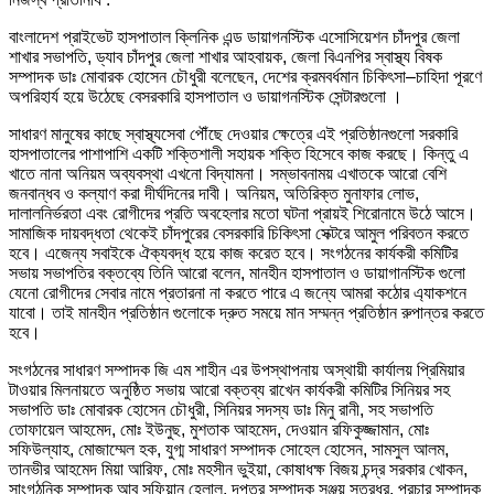
বাংলাদেশ প্রাইভেট হাসপাতাল ক্লিনিক এন্ড ডায়াগনস্টিক এসোসিয়েশন চাঁদপুর জেলা
শাখার সভাপতি, ড্যাব চাঁদপুর জেলা শাখার আহবায়ক, জেলা বিএনপির স্বাস্থ্য বিষক
সম্পাদক ডাঃ মোবারক হোসেন চৌধুরী বলেছেন, দেশের ক্রমবর্ধমান চিকিৎসা–চাহিদা পূরণে
অপরিহার্য হয়ে উঠেছে বেসরকারি হাসপাতাল ও ডায়াগনস্টিক সেন্টারগুলো ।
সাধারণ মানুষের কাছে স্বাস্থ্যসেবা পৌঁছে দেওয়ার ক্ষেত্রে এই প্রতিষ্ঠানগুলো সরকারি
হাসপাতালের পাশাপাশি একটি শক্তিশালী সহায়ক শক্তি হিসেবে কাজ করছে। কিন্তু এ
খাতে নানা অনিয়ম অব্যবস্থা এখনো বিদ্যামনা। সম্ভাবনাময় এখাতকে আরো বেশি
জনবান্ধব ও কল্যাণ করা দীর্ঘদিনের দাবী। অনিয়ম, অতিরিক্ত মুনাফার লোভ,
দালালনির্ভরতা এবং রোগীদের প্রতি অবহেলার মতো ঘটনা প্রায়ই শিরোনামে উঠে আসে।
সামাজিক দায়বদ্ধতা থেকেই চাঁদপুরের বেসরকারি চিকিৎসা সেক্টরে আমুল পরিবতন করতে
হবে। এজেন্য সবাইকে ঐক্যবদ্ধ হয়ে কাজ করেত হবে। সংগঠনের কার্যকরী কমিটির
সভায় সভাপতির বক্তব্যে তিনি আরো বলেন, মানহীন হাসপাতাল ও ডায়াগানস্টিক গুলো
যেনো রোগীদের সেবার নামে প্রতারনা না করতে পারে এ জন্যে আমরা কঠোর এ্যাকশনে
যাবো। তাই মানহীন প্রতিষ্ঠান গুলোকে দ্রুত সময়ে মান সম্মন্ন প্রতিষ্ঠান রুপান্তর করতে
হবে।
সংগঠনের সাধারণ সম্পাদক জি এম শাহীন এর উপস্থাপনায় অস্থায়ী কার্যালয় প্রিমিয়ার
টাওয়ার মিলনায়তে অনুষ্ঠিত সভায় আরো বক্তব্য রাখেন কার্যকরী কমিটির সিনিয়র সহ
সভাপতি ডাঃ মোবারক হোসেন চৌধুরী, সিনিয়র সদস্য ডাঃ মিনু রানী, সহ সভাপতি
তোফায়েল আহমেদ, মোঃ ইউনুছ, মুশতাক আহমেদ, দেওয়ান রফিকুজ্জামান, মোঃ
সফিউল্যাহ, মোজাম্মেল হক, যুগ্ম সাধারণ সম্পাদক সোহেল হোসেন, সামসুল আলম,
তানভীর আহমেদ মিয়া আরিফ, মোঃ মহসীন ভুইয়া, কোষাধক্ষ বিজয় চন্দ্র সরকার খোকন,
সাংগঠনিক সম্পাদক আবু সুফিয়ান হেলাল, দপ্তর সম্পাদক সঞ্জয় সূত্রধর, প্রচার সম্পাদক