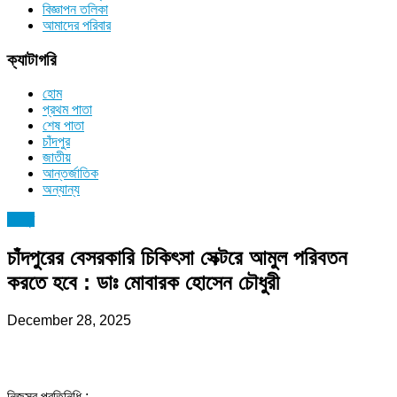
বিজ্ঞাপন তলিকা
আমাদের পরিবার
ক্যাটাগরি
হোম
প্রথম পাতা
শেষ পাতা
চাঁদপুর
জাতীয়
আন্তর্জাতিক
অন্যান্য
চাঁদপুর
চাঁদপুরের বেসরকারি চিকিৎসা সেক্টরে আমুল পরিবতন
করতে হবে : ডাঃ মোবারক হোসেন চৌধুরী
December 28, 2025
নিজস্ব প্রতিনিধি :