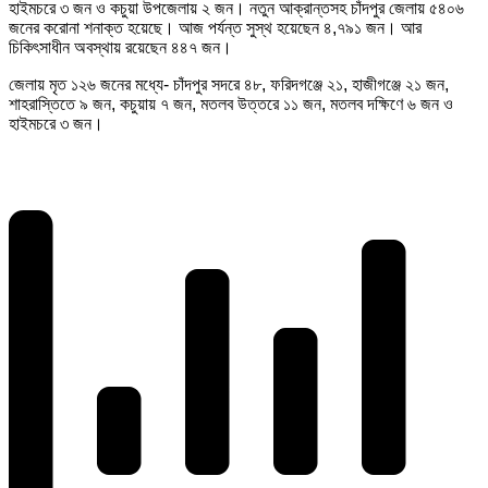
হাইমচরে ৩ জন ও কচুয়া উপজেলায় ২ জন। নতুন আক্রান্তসহ চাঁদপুর জেলায় ৫৪০৬
জনের করোনা শনাক্ত হয়েছে। আজ পর্যন্ত সুস্থ হয়েছেন ৪,৭৯১ জন। আর
চিকিৎসাধীন অবস্থায় রয়েছেন ৪৪৭ জন।
জেলায় মৃত ১২৬ জনের মধ্যে- চাঁদপুর সদরে ৪৮, ফরিদগঞ্জে ২১, হাজীগঞ্জে ২১ জন,
শাহরাস্তিতে ৯ জন, কচুয়ায় ৭ জন, মতলব উত্তরে ১১ জন, মতলব দক্ষিণে ৬ জন ও
হাইমচরে ৩ জন।