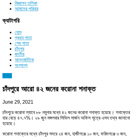
বিজ্ঞাপন তলিকা
আমাদের পরিবার
ক্যাটাগরি
হোম
প্রথম পাতা
শেষ পাতা
চাঁদপুর
জাতীয়
আন্তর্জাতিক
অন্যান্য
চাঁদপুর
চাঁদপুরে আরো ৪২ জনের করোনা শনাক্ত
June 29, 2021
চাঁদপুরে করোনা ল্যাবে ৮৮ নমুনার মধ্যে ৪২ জনের করোনা শনাক্ত হয়েছে। শনাক্তের
হার বেড়ে ৪৭.৭%। ২৯ জুন মঙ্গলবার সিভিল সার্জন অফিস সূত্রে এসব তথ্য জানানো
হয়েছে।
করোনা শনাক্তের মধ্যে চাঁদপুর সদরে ২৪ জন, হাজীগঞ্জে ১০ জন, ফরিদগঞ্জে ৩ জন,