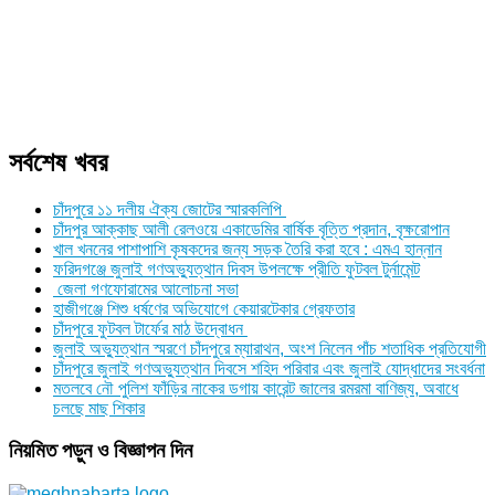
সর্বশেষ খবর
চাঁদপুরে ১১ দলীয় ঐক্য জোটের স্মারকলিপি
চাঁদপুর আক্কাছ আলী রেলওয়ে একাডেমির বার্ষিক বৃত্তি প্রদান, বৃক্ষরোপান
খাল খননের পাশাপাশি কৃষকদের জন্য সড়ক তৈরি করা হবে : এমএ হান্নান
ফরিদগঞ্জে জুলাই গণঅভ্যুত্থান দিবস উপলক্ষে প্রীতি ফুটবল টুর্নামেন্ট
জেলা গণফোরামের আলোচনা সভা
হাজীগঞ্জে শিশু ধর্ষণের অভিযোগে কেয়ারটেকার গ্রেফতার
চাঁদপুরে ফুটবল টার্ফের মাঠ উদ্বোধন
জুলাই অভ্যুত্থান স্মরণে চাঁদপুরে ম্যারাথন, অংশ নিলেন পাঁচ শতাধিক প্রতিযোগী
চাঁদপুরে জুলাই গণঅভ্যুত্থান দিবসে শহিদ পরিবার এবং জুলাই যোদ্ধাদের সংবর্ধনা
মতলবে নৌ পুলিশ ফাঁড়ির নাকের ডগায় কারেন্ট জালের রমরমা বাণিজ্য, অবাধে
চলছে মাছ শিকার
নিয়মিত পড়ুন ও বিজ্ঞাপন দিন