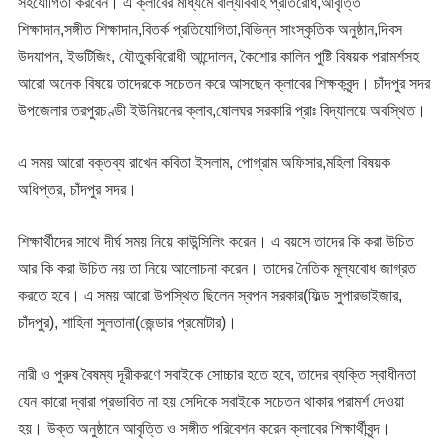
সহযোগিতা করবেন। এ ক্লাবের মাধ্যমে বাল্যবিবাহ প্রতিরোধ,আবৃত্তি
শিক্ষাদান,সঙ্গীত শিক্ষাদান,বিতর্ক প্রতিযোগিতা,বিভিন্ন সাংস্কৃতিক অনুষ্ঠান,দিবস
উদযাপন, ইভটিজিং, যৌতুকবিরোধী আন্দোলন, কৈশোর কালিন পুষ্টি বিষয়ক পরামর্শসহ
আরো অনেক বিষয়ে তাদেরকে সচেতন করে আসছেন ক্লাবের শিক্ষকবৃন্দ। চাঁদপুর সদর
উপজেলার তরপুরচণ্ডী ইউনিয়নের ক্লাব,ষোলঘর সরকারি প্রাঃ বিদ্যালয়ে অবস্থিত।
এ সময় আরো বক্তব্য রাখেন কবিতা ইসলাম, পোগ্রাম অফিসার,মহিলা বিষয়ক
অধিপ্তর, চাঁদপুর সদর।
শিক্ষার্থীদের সাথে দীর্ঘ সময় নিয়ে কাউন্সিলিং করেন। এ বয়সে তাদের কি করা উচিত
আর কি করা উচিত নয় তা নিয়ে আলোচনা করেন। তাদের নৈতিক মূল্যবোধ জাগ্রত
করতে হবে। এ সময় আরো উপস্থিত ছিলেন স্বপন সরকার(ফিল্ড সুপারভাইজার,
চাঁদপুর), শাহিনা সুলতানা(জেন্ডার প্রমোটার)।
নারী ও পুরুষ বৈষম্য দূরীকরণে সবাইকে সোচ্চার হতে হবে, তাদের ব্যক্তি স্বাধীনতা
যেন কারো দ্বারা প্রভাবিত না হয় সেদিকে সবাইকে সচেতন থাকার পরামর্শ দেওয়া
হয়। উক্ত অনুষ্ঠানে আবৃত্তি ও সঙ্গীত পরিবেশন করেন ক্লাবের শিক্ষার্থীবৃন্দ।