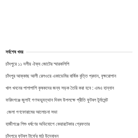
n
k
সর্বশেষ খবর
চাঁদপুরে ১১ দলীয় ঐক্য জোটের স্মারকলিপি
চাঁদপুর আক্কাছ আলী রেলওয়ে একাডেমির বার্ষিক বৃত্তি প্রদান, বৃক্ষরোপান
খাল খননের পাশাপাশি কৃষকদের জন্য সড়ক তৈরি করা হবে : এমএ হান্নান
ফরিদগঞ্জে জুলাই গণঅভ্যুত্থান দিবস উপলক্ষে প্রীতি ফুটবল টুর্নামেন্ট
জেলা গণফোরামের আলোচনা সভা
হাজীগঞ্জে শিশু ধর্ষণের অভিযোগে কেয়ারটেকার গ্রেফতার
চাঁদপুরে ফুটবল টার্ফের মাঠ উদ্বোধন