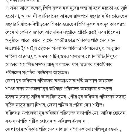
এ সময় আরো বলেন, ভিপি নুরুল হক নুরের জন্ম না হলে হয়তো ২৪ সৃষ্টি
হতো না, আওয়ামী ফ্যাসিবাদের আমলে রাজপথে বহুবার মাইর খেয়েছেন
বহুবার নির্যাতন-নিপীড়নের শিকার হয়েছেন ভিপি নুরুল হক নূর তারপরও
থেমে থাকেনি রাজপথে আন্দোলন সংগ্রামে প্রতিনিয়তই সরব ছিলেন।
অনুষ্ঠানে আরো বক্তব্য রাখেন কেন্দ্রীয় ছাত্র অধিকার পরিষদের সহ-
সভাপতি ইসমাইল হোসেন জেলা গনঅধিকার পরিষদের যুগ্ম আহ্বায়ক
সাহিদা আক্তার,যুগ্ম সদস্য সচিব,ওমর সালমান,হাসান মিজি,নিলুফা
আক্তার, সম্মানিত সদস্য আব্দুল কাদের খান, মতলব গণঅধিকার
পরিষদের সংগঠক কাউসার আহমেদ।
জেলা যুব অধিকার পরিষদের ভারপ্রাপ্ত সভাপতি জালাল আহমেদ
শাওন,সদর উপজেলা যুব অধিকার পরিষদের আহবায়ক রাশেদুল
ইসলাম,সদস্য সচিব আলামিন সুমন, পৌর যুব অধিকার পরিষদের সদস্য
সচিব মাসুদ রানা নিশান, জেলা শ্রমিক সংগঠক মোঃ শহীদ।
ফরিদগঞ্জ উপজেলা যুব অধিকার পরিষদের সভাপতি মো. আরিফ হোসেন,
সহ-সভাপতি শরীফ হোসেন ও জহিরুল ইসলাম।
জেলা ছাত্র অধিকার পরিষদের সাধারণ সম্পাদক মোঃ খলিলুর রহমান,