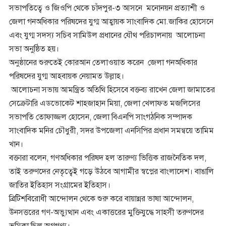
সভাপতিত্বে ও জিওপি থেকে চাঁদপুর-৩ আসনে মনোনয়ন প্রত্যাশী ও
জেলা গনঅধিকার পরিষদের যুগ্ম আহ্বায়ক সাংবাদিক মো.জাকির হোসেনে
এবং যুগ্ম সদস্য সচিব সামিউল প্রধানের যৌথ পরিচালনায় আলোচনা
সভা অনুষ্ঠিত হয়।
অনুষ্ঠানের শুরুতেই কোরআন তেলাওয়াত করেন জেলা গনঅধিকার
পরিষদের যুগ্ম আহবায়ক নেয়ামত উল্লাহ।
আলোচনা সভায় আমন্ত্রিত অতিথি হিসেবে বক্তব্য রাখেন জেলা জামাতের
সেক্রেটারি এডভোকেট শাহজাহান মিয়া, জেলা খেলাফত মজলিসের
সভাপতি তোফাজ্জল হোসেন, জেলা বিএনপি সাংগঠনিক সম্পাদক
সাংবাদিক মনির চৌধুরী, সদর উপজেলা এনসিপির প্রধান সমন্বয়ে তামিম
খান।
বক্তারা বলেন, গণঅধিকার পরিষদ হল তারুণ্য ভিত্তিক রাজনৈতিক দল,
তাই তরুণদের নেতৃত্বেই গড়ে উঠবে আগামীর স্বপ্নের বাংলাদেশ। বাঙালি
জাতির ইতিহাস সংগ্রামের ইতিহাস।
ব্রিটিশবিরোধী আন্দোলন থেকে শুরু করে বায়ান্নর ভাষা আন্দোলন,
উনসত্তরের গণ-অভ্যুত্থান এবং একাত্তরের মুক্তিযুদ্ধে সাহসী তরুণদের
ভূমিকা ছিল অগ্রগণ্য।