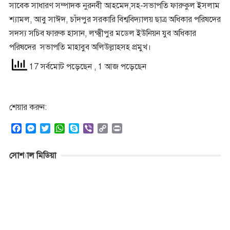
সাবেক সাধারণ সম্পাদক নুরনবী আহমেদ,সহ-সভাপতি ফারুকুল ইসলাম
শ্যামল, আবু সাঈদ, চাঁদপুর সরকারি বিশ্ববিদ্যালয় ছাত্র অধিকার পরিষদের
সদস্য সচিব ফারুক হাসান, লক্ষ্মীপুর মডেল ইউনিয়ন যুব অধিকার
পরিষদের সভাপতি মাহাবুব অলিউল্লাহসহ প্রমুখ।
17 সর্বমোট পড়েছেন
, 1 আজ পড়েছেন
শেয়ার করুন:
F
M
T
W
S
V
C
P
a
e
w
h
k
i
o
r
c
s
i
a
y
b
p
i
সোশ্যাল মিডিয়া
e
s
t
t
p
e
y
n
b
e
t
s
e
r
L
t
o
n
e
A
i
o
g
r
p
n
k
e
p
k
r