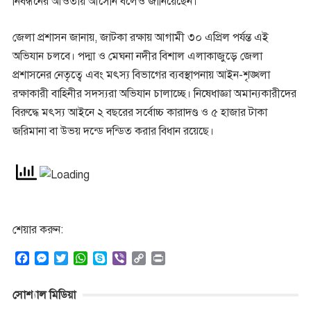
নিবন্ধনের আওতায় আসেনি বলেও জানিয়েছেন।
জেলা প্রশাসন জানায়, জাটকা রক্ষায় আগামী ৩০ এপ্রিল পর্যন্ত এই
অভিযান চলবে। পদ্মা ও মেঘনা নদীর বিশাল এলাকাজুড়ে জেলা
প্রশাসনের নেতৃত্বে এবং মৎস্য বিভাগের ব্যবস্থাপনায় আইন-শৃঙ্খলা
রক্ষাকারী বাহিনীর সদস্যরা অভিযান চালাচ্ছে। নিষেধাজ্ঞা অমান্যকারীদের
বিরুদ্ধে মৎস্য আইনে ২ বছরের সর্বোচ্চ কারাদণ্ড ও ৫ হাজার টাকা
জরিমানা বা উভয় দন্ডে দন্ডিত করার বিধান রয়েছে।
শেয়ার করুন:
F
M
T
W
S
V
C
P
a
e
w
h
k
i
o
r
c
s
i
a
y
b
p
i
সোশ্যাল মিডিয়া
e
s
t
t
p
e
y
n