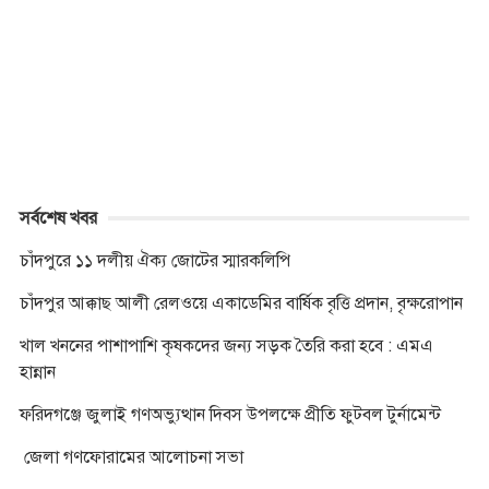
b
e
t
s
e
r
L
t
o
n
e
A
i
o
g
r
p
n
k
e
p
k
r
সর্বশেষ খবর
চাঁদপুরে ১১ দলীয় ঐক্য জোটের স্মারকলিপি
চাঁদপুর আক্কাছ আলী রেলওয়ে একাডেমির বার্ষিক বৃত্তি প্রদান, বৃক্ষরোপান
খাল খননের পাশাপাশি কৃষকদের জন্য সড়ক তৈরি করা হবে : এমএ
হান্নান
ফরিদগঞ্জে জুলাই গণঅভ্যুত্থান দিবস উপলক্ষে প্রীতি ফুটবল টুর্নামেন্ট
জেলা গণফোরামের আলোচনা সভা