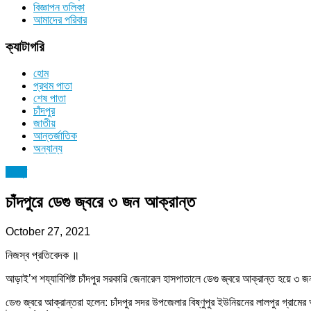
বিজ্ঞাপন তলিকা
আমাদের পরিবার
ক্যাটাগরি
হোম
প্রথম পাতা
শেষ পাতা
চাঁদপুর
জাতীয়
আন্তর্জাতিক
অন্যান্য
চাঁদপুর
চাঁদপুরে ডেগু জ্বরে ৩ জন আক্রান্ত
October 27, 2021
নিজস্ব প্রতিবেদক ॥
আড়াই’শ শয্যাবিশিষ্ট চাঁদপুর সরকারি জেনারেল হাসপাতালে ডেগু জ্বরে আক্রান্ত হয়ে ৩ জন
ডেগু জ্বরে আক্রান্তরা হলেন: চাঁদপুর সদর উপজেলার বিষ্ণুপুর ইউনিয়নের লালপুর গ্রাম