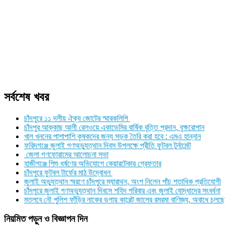
সর্বশেষ খবর
চাঁদপুরে ১১ দলীয় ঐক্য জোটের স্মারকলিপি
চাঁদপুর আক্কাছ আলী রেলওয়ে একাডেমির বার্ষিক বৃত্তি প্রদান, বৃক্ষরোপান
খাল খননের পাশাপাশি কৃষকদের জন্য সড়ক তৈরি করা হবে : এমএ হান্নান
ফরিদগঞ্জে জুলাই গণঅভ্যুত্থান দিবস উপলক্ষে প্রীতি ফুটবল টুর্নামেন্ট
জেলা গণফোরামের আলোচনা সভা
হাজীগঞ্জে শিশু ধর্ষণের অভিযোগে কেয়ারটেকার গ্রেফতার
চাঁদপুরে ফুটবল টার্ফের মাঠ উদ্বোধন
জুলাই অভ্যুত্থান স্মরণে চাঁদপুরে ম্যারাথন, অংশ নিলেন পাঁচ শতাধিক প্রতিযোগী
চাঁদপুরে জুলাই গণঅভ্যুত্থান দিবসে শহিদ পরিবার এবং জুলাই যোদ্ধাদের সংবর্ধনা
মতলবে নৌ পুলিশ ফাঁড়ির নাকের ডগায় কারেন্ট জালের রমরমা বাণিজ্য, অবাধে চলছে
নিয়মিত পড়ুন ও বিজ্ঞাপন দিন