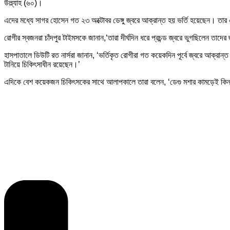
উল্ল্যাহ (৬০)।
এদের মধ্যে সাগর হোসেন গত ২৩ অক্টোবর ডেঙ্গু জ্বরে আক্রান্ত হয় ভর্তি হয়েছেন। তা
রোগীর স্বজনরা চাঁদপুর টাইমসকে জানান,‘তারা দীর্ঘদিন ধরে প্রচন্ড জ্বরে ভুগছিলেন তাদে
হাসপাতালে ডিউটি রত নার্সরা জানান, ‘ভর্তিকৃত রোগীরা গত কয়েকদিন পূর্বে জ্বরে আক্রান্
টানিয়ে চিকিৎসাধীন রয়েছেন।’
এদিকে বেশ কয়েকজন চিকিৎসকের সাথে আলাপকালে তারা বলেন, ‘ডেগু মশার কামড়েই কিন্তু ত