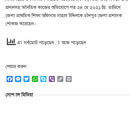
প্রদানসহ অনৈতিক কাজের অভিযোগে গত ২৪ মে ২০২১ খ্রি. তারিখে
জেলা প্রাথমিক শিক্ষা অফিসার সাহাব উদ্দিনকে চাঁদপুর জেলা প্রশাসক
শোকজ করেছেন।
41 সর্বমোট পড়েছেন
, 1 আজ পড়েছেন
শেয়ার করুন:
F
M
T
W
S
V
C
P
a
e
w
h
k
i
o
r
c
s
i
a
y
b
p
i
সোশ্যাল মিডিয়া
e
s
t
t
p
e
y
n
b
e
t
s
e
r
L
t
o
n
e
A
i
o
g
r
p
n
k
e
p
k
r