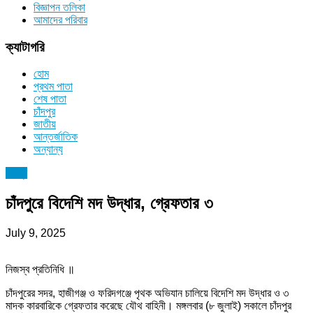
বিজ্ঞাপন তলিকা
আমাদের পরিবার
ক্যাটাগরি
হোম
প্রথম পাতা
শেষ পাতা
চাঁদপুর
জাতীয়
আন্তর্জাতিক
অন্যান্য
চাঁদপুর
চাঁদপুরে বিদেশি মদ উদ্ধার, গ্রেফতার ৩
July 9, 2025
নিজস্ব প্রতিনিধি ॥
চাঁদপুরের সদর, হাজীগঞ্জ ও ফরিদগঞ্জে পৃথক অভিযান চালিয়ে বিদেশি মদ উদ্ধার ও ৩
মাদক কারবারিকে গ্রেফতার করেছে যৌথ বাহিনী। মঙ্গলবার (৮ জুলাই) সকালে চাঁদপুর