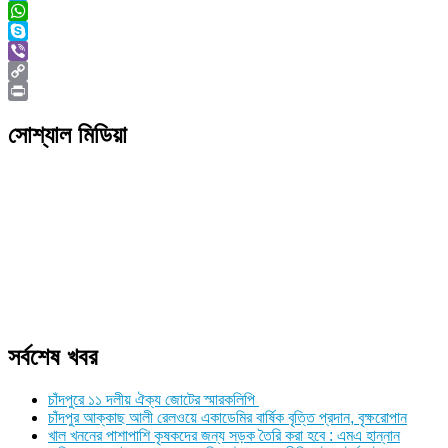
Twitter
WhatsApp
Skype
Viber
Copy
Link
Print
সোশ্যাল মিডিয়া
সর্বশেষ খবর
চাঁদপুরে ১১ দলীয় ঐক্য জোটের স্মারকলিপি
চাঁদপুর আক্কাছ আলী রেলওয়ে একাডেমির বার্ষিক বৃত্তি প্রদান, বৃক্ষরোপান
খাল খননের পাশাপাশি কৃষকদের জন্য সড়ক তৈরি করা হবে : এমএ হান্নান