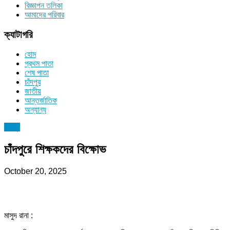
বিজ্ঞাপন তলিকা
আমাদের পরিবার
ক্যাটাগরি
হোম
প্রথম পাতা
শেষ পাতা
চাঁদপুর
জাতীয়
আন্তর্জাতিক
অন্যান্য
চাঁদপুর
চাঁদপুরে শিক্ষকদের বিক্ষোভ
October 20, 2025
মাসুদ রানা :