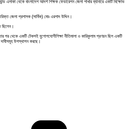
্যান্ড এলাকা থেকে বাংলাদেশ আদর্শ শিক্ষক ফেডারেশন জেলা শাখার ব্যানারে একটি বিক্ষোভ
রিক্ত জেলা প্রশাসক (সার্বিক) মোঃ এরশাদ উদ্দিন।
িত ছিলেন।
তার পর থেকে একটি টেকসই যুগোপযোগীশিক্ষা নীতিমালা ও কারিকুলাম প্রণয়ন ছিল একটি
 ও দাবীসমূহ উপস্থাপন করছে।