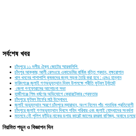
সর্বশেষ খবর
চাঁদপুরে ১১ দলীয় ঐক্য জোটের স্মারকলিপি
চাঁদপুর আক্কাছ আলী রেলওয়ে একাডেমির বার্ষিক বৃত্তি প্রদান, বৃক্ষরোপান
খাল খননের পাশাপাশি কৃষকদের জন্য সড়ক তৈরি করা হবে : এমএ হান্নান
ফরিদগঞ্জে জুলাই গণঅভ্যুত্থান দিবস উপলক্ষে প্রীতি ফুটবল টুর্নামেন্ট
জেলা গণফোরামের আলোচনা সভা
হাজীগঞ্জে শিশু ধর্ষণের অভিযোগে কেয়ারটেকার গ্রেফতার
চাঁদপুরে ফুটবল টার্ফের মাঠ উদ্বোধন
জুলাই অভ্যুত্থান স্মরণে চাঁদপুরে ম্যারাথন, অংশ নিলেন পাঁচ শতাধিক প্রতিযোগী
চাঁদপুরে জুলাই গণঅভ্যুত্থান দিবসে শহিদ পরিবার এবং জুলাই যোদ্ধাদের সংবর্ধনা
মতলবে নৌ পুলিশ ফাঁড়ির নাকের ডগায় কারেন্ট জালের রমরমা বাণিজ্য, অবাধে চলছে
নিয়মিত পড়ুন ও বিজ্ঞাপন দিন