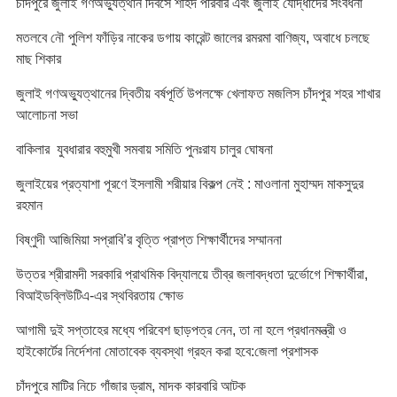
চাঁদপুরে জুলাই গণঅভ্যুত্থান দিবসে শহিদ পরিবার এবং জুলাই যোদ্ধাদের সংবর্ধনা
মতলবে নৌ পুলিশ ফাঁড়ির নাকের ডগায় কারেন্ট জালের রমরমা বাণিজ্য, অবাধে চলছে
মাছ শিকার
জুলাই গণঅভ্যুত্থানের দ্বিতীয় বর্ষপূর্তি উপলক্ষে খেলাফত মজলিস চাঁদপুর শহর শাখার
আলোচনা সভা
বাকিলার যুবধারার বহুমুখী সমবায় সমিতি পুনঃরায চালুর ঘোষনা
জুলাইয়ের প্রত্যাশা পূরণে ইসলামী শরীয়ার বিকল্প নেই : মাওলানা মুহাম্মদ মাকসুদুর
রহমান
বিষ্ণুদী আজিমিয়া সপ্রাবি’র বৃত্তি প্রাপ্ত শিক্ষার্থীদের সম্মাননা
উত্তর শ্রীরামদী সরকারি প্রাথমিক বিদ্যালয়ে তীব্র জলাবদ্ধতা দুর্ভোগে শিক্ষার্থীরা,
বিআইডব্লিউটিএ-এর স্থবিরতায় ক্ষোভ
আগামী দুই সপ্তাহের মধ্যে পরিবেশ ছাড়পত্র নেন, তা না হলে প্রধানমন্ত্রী ও
হাইকোর্টের নির্দেশনা মোতাবেক ব্যবস্থা গ্রহন করা হবে:জেলা প্রশাসক
চাঁদপুরে মাটির নিচে গাঁজার ড্রাম, মাদক কারবারি আটক