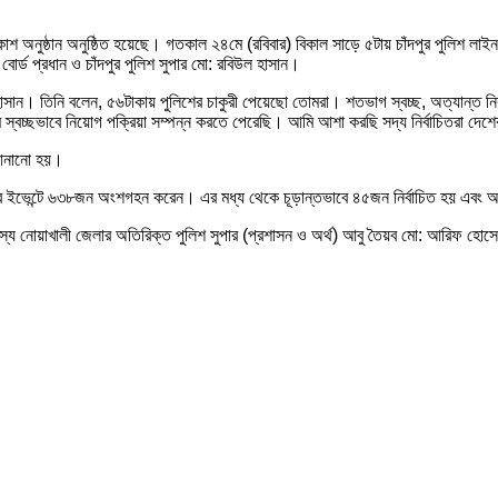
কাশ অনুষ্ঠান অনুষ্ঠিত হয়েছে। গতকাল ২৪মে (রবিবার) বিকাল সাড়ে ৫টায় চাঁদপুর পুলিশ লাইন
োর্ড প্রধান ও চাঁদপুর পুলিশ সুপার মো: রবিউল হাসান।
 হাসান। তিনি বলেন, ৫৬টাকায় পুলিশের চাকুরী পেয়েছো তোমরা। শতভাগ স্বচ্ছ, অত্যান্ত নি
স্বচ্ছভাবে নিয়োগ পক্রিয়া সম্পন্ন করতে পেরেছি। আমি আশা করছি সদ্য নির্বাচিতরা দেশে
 জানানো হয়।
 ইভেন্টে ৬৩৮জন অংশগহন করেন। এর মধ্য থেকে চূড়ান্তভাবে ৪৫জন নির্বাচিত হয় এবং 
্য নোয়াখালী জেলার অতিরিক্ত পুলিশ সুপার (প্রশাসন ও অর্থ) আবু তৈয়ব মো: আরিফ হোসেন, 