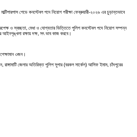
 মাল্টিপারপাস শেডে কনস্টেবল পদে নিয়োগ পরীক্ষা ফেব্রুয়ারী-২০২৬ এর চুড়ান্তভাবে
রপেক্ষ ও স্বচ্ছতা, মেধা ও যোগ্যতার ভিত্তিতে পুলিশ কনস্টেবল পদে নিয়োগ সম্পন্ন
র আইনশৃঙ্খলা রক্ষায় দক্ষ, সৎ ভাব কাজ করবে।
অপেক্ষামান ৩জন।
রাঙ্গামাটি জেলার অতিরিক্ত পুলিশ সুপার (বরকল সার্কেল) আসিফ ইমাম, চাঁদপুরের