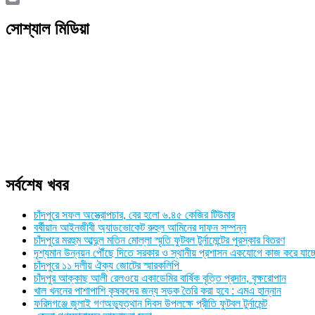
Link
Print
সোশ্যাল মিডিয়া
সর্বশেষ খবর
চাঁদপুরে সফল অস্ত্রোপচার, বের হলো ৬.৪৫ কেজির টিউমার
বর্ষীয়ান আইনজীবী অ্যাডভোকেট রুহুল আমিনের দাফন সম্পন্ন
চাঁদপুরে মরহুম আব্দুল মতিন মোল্লা স্মৃতি ফুটবল টুর্নামেন্টের পুরস্কার বিতরণ
দৃশ্যমান উন্নয়ন পৌঁছে দিতে সরকার ও স্থানীয় প্রশাসন একযোগে কাজ করে যাচ্
চাঁদপুরে ১১ দলীয় ঐক্য জোটের স্মারকলিপি
চাঁদপুর আক্কাছ আলী রেলওয়ে একাডেমির বার্ষিক বৃত্তি প্রদান, বৃক্ষরোপান
খাল খননের পাশাপাশি কৃষকদের জন্য সড়ক তৈরি করা হবে : এমএ হান্নান
ফরিদগঞ্জে জুলাই গণঅভ্যুত্থান দিবস উপলক্ষে প্রীতি ফুটবল টুর্নামেন্ট