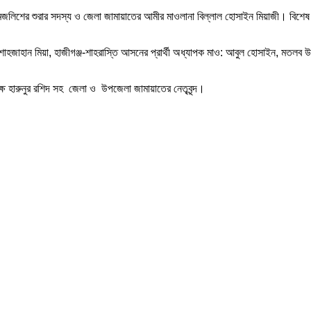
্রীয় মজলিশের শুরার সদস্য ও জেলা জামায়াতের আমীর মাওলানা বিল্লাল হোসাইন মিয়াজী। বিশেষ 
হজাহান মিয়া, হাজীগঞ্জ-শাহরাস্তি আসনের প্রার্থী অধ্যাপক মাও: আবুল হোসাইন, মতলব উত্তর
্ষ হারুনুর রশিদ সহ জেলা ও উপজেলা জামায়াতের নেতৃবৃন্দ।