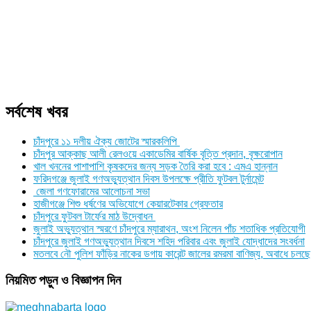
সর্বশেষ খবর
চাঁদপুরে ১১ দলীয় ঐক্য জোটের স্মারকলিপি
চাঁদপুর আক্কাছ আলী রেলওয়ে একাডেমির বার্ষিক বৃত্তি প্রদান, বৃক্ষরোপান
খাল খননের পাশাপাশি কৃষকদের জন্য সড়ক তৈরি করা হবে : এমএ হান্নান
ফরিদগঞ্জে জুলাই গণঅভ্যুত্থান দিবস উপলক্ষে প্রীতি ফুটবল টুর্নামেন্ট
জেলা গণফোরামের আলোচনা সভা
হাজীগঞ্জে শিশু ধর্ষণের অভিযোগে কেয়ারটেকার গ্রেফতার
চাঁদপুরে ফুটবল টার্ফের মাঠ উদ্বোধন
জুলাই অভ্যুত্থান স্মরণে চাঁদপুরে ম্যারাথন, অংশ নিলেন পাঁচ শতাধিক প্রতিযোগী
চাঁদপুরে জুলাই গণঅভ্যুত্থান দিবসে শহিদ পরিবার এবং জুলাই যোদ্ধাদের সংবর্ধনা
মতলবে নৌ পুলিশ ফাঁড়ির নাকের ডগায় কারেন্ট জালের রমরমা বাণিজ্য, অবাধে চলছে
নিয়মিত পড়ুন ও বিজ্ঞাপন দিন