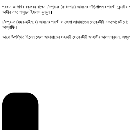
প্রধান অতিথির বক্তব্য রাখেন চাঁদপুর-৪ (ফরিদগঞ্জ) আসনের দাঁড়িপাল্লার প্রার্থী কেন্দ
আমীর এড: মাসুদুল ইসলাম বুলবুল।
চাঁদপুর-৩ (সদর-হাইমচর) আসনের প্রার্থী ও জেলা জামায়াতের সেক্রেটারী এডভোকেট মো: শা
আশ্রাফি।
আরো উপস্থিত ছিলেন জেলা জামায়াতের সহকারী সেক্রেটারী জাহাঙ্গীর আলম প্রধান, অধ্যক