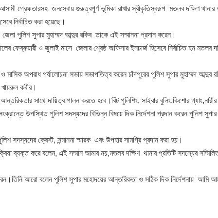
র আসামী গ্রেফতারসহ জনসেবায় গুরুত্বপূর্ণ ভূমিকা রাখার স্বীকৃতিস্বরূপ মতলব দক্ষিণ থানা
সেবে নির্বাচিত করা হয়েছে।
জেলা পুলিশ সুপার মুহাম্মদ আব্দুর রকিব তাকে এই সম্মাননা প্রদান করেন।
ের ফেব্রুয়ারী ও জুলাই মাসে জেলার শ্রেষ্ঠ অফিসার ইনচার্জ হিসেবে নির্বাচিত হন মতলব দক
ও মাসিক অপরাধ পর্যালোচনা সভায় সভাপতিত্ব করেন চাঁদপুরের পুলিশ সুপার মুহাম্মদ আব্দুর র
ঃ খায়রুল কবীর।
ন্তরিকতার সাথে দায়িত্ব পালন করতে হবে।বিট পুলিশিং, সাইবার বুলিং,কিশোর গ্যাং,নারীর 
্রান্তে উপস্থিত পুলিশ সদস্যদের বিভিন্ন বিষয়ে দিক নির্দেশনা প্রদান করেন পুলিশ সুপার ম
শ সদস্যদের ক্রেস্ট, সন্মাননা স্মারক এবং উপহার সামগ্রি প্রদান করা হয়।
িক্রিয়া ব্যক্ত করে বলেন, এই সম্মান আমার নয়,মতলব দক্ষিণ থানার প্রতিটি সদস্যের সম্মিলিত 
করেন।তিনি আরো বলেন পুলিশ সুপার মহোদয়ের আন্তরিকতা ও সঠিক দিক নির্দেশনায় আমি আ