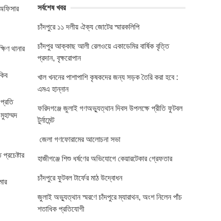
সর্বশেষ খবর
র অফিসার
চাঁদপুরে ১১ দলীয় ঐক্য জোটের স্মারকলিপি
চাঁদপুর আক্কাছ আলী রেলওয়ে একাডেমির বার্ষিক বৃত্তি
্ষিণ থানার
প্রদান, বৃক্ষরোপান
কিব
খাল খননের পাশাপাশি কৃষকদের জন্য সড়ক তৈরি করা হবে :
এমএ হান্নান
প্রতি
ফরিদগঞ্জে জুলাই গণঅভ্যুত্থান দিবস উপলক্ষে প্রীতি ফুটবল
ুহাম্মদ
টুর্নামেন্ট
জেলা গণফোরামের আলোচনা সভা
প্রচেষ্টার
হাজীগঞ্জে শিশু ধর্ষণের অভিযোগে কেয়ারটেকার গ্রেফতার
চাঁদপুরে ফুটবল টার্ফের মাঠ উদ্বোধন
মার
জুলাই অভ্যুত্থান স্মরণে চাঁদপুরে ম্যারাথন, অংশ নিলেন পাঁচ
শতাধিক প্রতিযোগী