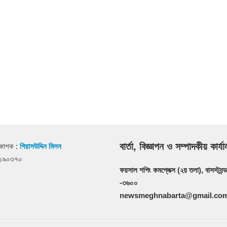
বার্তা, বিজ্ঞাপন ও সম্পাদকীয় কার্য
রকাশক :
গিয়াসউদ্দিন মিলন
২১৯০৩৭০
ফয়সাল শপিং কমপ্লেক্স (২য় তলা), বাসস্ট্যন্ড
-৩৬০০
newsmeghnabarta@gmail.co