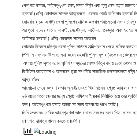
পেশাগত দক্ষতা, আইনশৃঙ্খলা রক্ষা, মাদক নির্মূল এবং ক্লু লেস হত্যা মামলা
ইনচার্জ (ওসি) মোহাম্মদ সালেহ আহমেদকে জেলার শ্রেষ্ঠ অফিসার ইনচার্জ হি
সোমবার ( ১৮ আগষ্ট) জেলা পুলিশের মাসিক অপরাধ পর্যালোচনা সভায় চাঁদপুর 
এর পূর্বে ২০২৪ সালের আগস্ট, সেপ্টেম্বর, অক্টোবর, নভেম্বর এবং ২০২৫ সাল
অফিসার ইনচার্জ ( ওসি) মোহাম্মদ সালেহ আহমেদ।
সোমবার বিকেলে চাঁদপুর জেলা পুলিশ লাইনস মাল্টিপারপাস শেডে মাসিক কল্যাণ 
পিপিএম এবং সভাটি পরিচালনা করেন সহকারী পুলিশ সুপার (মতলব সার্কেল)মো
এসময় পুলিশ সুপার বলেন,পুলিশ সদস্যদের পেশাদারিত্ব বজায় রেখে তৎপর ও আ
ডিজিটাল ভায়োলেন্স ও অনলাইন জুয়া সম্পর্কিত সামাজিক জনসচেতনতা বৃদ্ধি সংক
আব্দুর রকিব ।
আলোচনা শেষে কল্যাণ সভায় জুলাই/২০২৫ খ্রি. মাসের শ্রেষ্ঠ অফিসার ও পুলি
৬ষ্ঠ বারের মতো জেলার মধ্যে শ্রেষ্ঠ অফিসার ইনচার্জ নির্বাচিত হয়ে তার প্রত
ফল। আইনশৃঙ্খলা রক্ষায় আমরা সব সময় জনগণের পাশে আছি।
তিনি মতলবের সার্বিক আইনশৃঙ্খলা ভাল রাখতে সকলের সহযোগিতা কামনা 
পেশাগত দায়িত্ব পালন করতে পেরেছি।