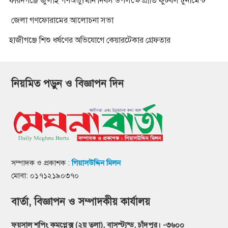
ফরিদগঞ্জে জুলাই গণঅভ্যুত্থান দিবস উপলক্ষে প্রীতি ফুটবল টুর্নামেন্ট
জেলা গণফোরামের আলোচনা সভা
হাজীগঞ্জে শিশু ধর্ষণের অভিযোগে কেয়ারটেকার গ্রেফতার
নিয়মিত পড়ুন ও বিজ্ঞাপন দিন
সম্পাদক ও প্রকাশক :
গিয়াসউদ্দিন মিলন
মোবা: ০১৭১২১৯০৩৭০
বার্তা, বিজ্ঞাপন ও সম্পাদকীয় কার্যালয়
ফয়সাল শপিং কমপ্লেক্স (২য় তলা), বাসস্ট্যন্ড, চাঁদপুর। -৩৬০০