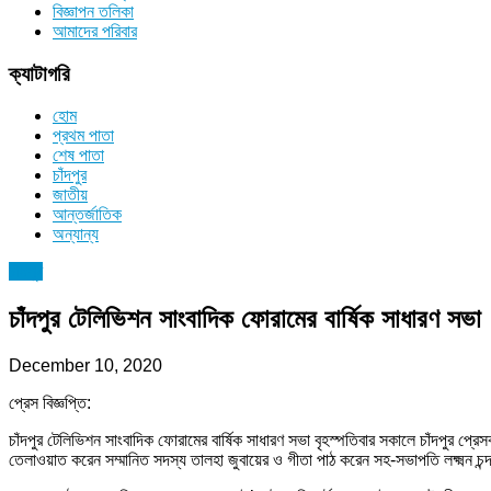
বিজ্ঞাপন তলিকা
আমাদের পরিবার
ক্যাটাগরি
হোম
প্রথম পাতা
শেষ পাতা
চাঁদপুর
জাতীয়
আন্তর্জাতিক
অন্যান্য
চাঁদপুর
চাঁদপুর টেলিভিশন সাংবাদিক ফোরামের বার্ষিক সাধারণ সভা
December 10, 2020
প্রেস বিজ্ঞপ্তি:
চাঁদপুর টেলিভিশন সাংবাদিক ফোরামের বার্ষিক সাধারণ সভা বৃহস্পতিবার সকালে চাঁদপু
তেলাওয়াত করেন সম্মানিত সদস্য তালহা জুবায়ের ও গীতা পাঠ করেন সহ-সভাপতি লক্ষ্মন চন্দ