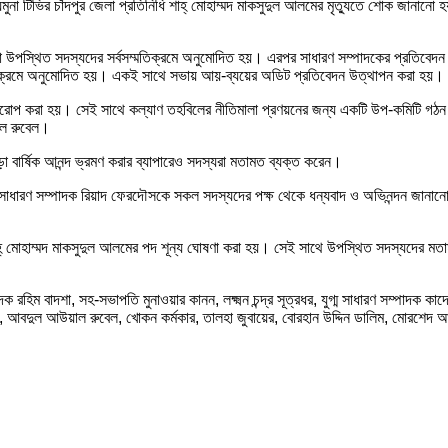
 যমুনা টিভির চাঁদপুর জেলা প্রতিনিধি শাহ্ মোহাম্মদ মাকসুদুল আলমের মৃত্যুতে শোক জান
া উপস্থিত সদস্যদের সর্বসম্মতিক্রমে অনুমোদিত হয়। এরপর সাধারণ সম্পাদকের প্রতিব
তিক্রমে অনুমোদিত হয়। একই সাথে সভায় আয়-ব্যয়ের অডিট প্রতিবেদন উত্থাপন করা হয়।
ুত্বারোপ করা হয়। সেই সাথে কল্যাণ তহবিলের নীতিমালা প্রণয়নের জন্য একটি উপ-কমিট
াল রুবেল।
া বার্ষিক আনন্দ ভ্রমণ করার ব্যাপারেও সদস্যরা মতামত ব্যক্ত করেন।
াধারণ সম্পাদক রিয়াদ ফেরদৌসকে সকল সদস্যদের পক্ষ থেকে ধন্যবাদ ও অভিনন্দন জানানো
 শাহ্ মোহাম্মদ মাকসুদুল আলমের পদ শূন্য ঘোষণা করা হয়। সেই সাথে উপস্থিত সদস্যদের মত
ক রহিম বাদশা, সহ-সভাপতি মুনাওয়ার কানন, লক্ষ্মন চন্দ্র সূত্রধর, যুগ্ম সাধারণ সম্পাদক কা
শদী, আবদুল আউয়াল রুবেল, খোকন কর্মকার, তালহা জুবায়ের, বোরহান উদ্দিন ডালিম, মোরশে