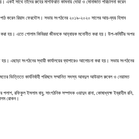
ানো হয়। একই সাথে তাঁদের রুহের মাগফিরাত কামনায় দোয়া ও মোনাজাত পরিচালনা করেন
েদন পাঠ করেন রিয়াদ ফেরদৌস। সভায় সংগঠনের ২০১৯-২০২০ সালের আয়-ব্যয় হিসাব
ি গঠন করা হয়। এতে গোলাম কিবিরয়া জীবনকে আহ্বায়ক মনোনীত করা হয়। উপ-কমিটির অপর
 হয়। এছাড়া সংগঠনের স্থায়ী কার্যালয়ের ব্যাপারেও আলোচনা করা হয়। সভায় সংগঠনের
ামতের ভিত্তিতে কার্যনির্বাহী পরিষদে সম্মানিত সদস্য আবদুল আউয়াল রুবেল ও নেয়ামত
দের পলাশ, রফিকুল ইসলাম বাবু, সাংগঠনিক সম্পাদক ওয়াদুদ রানা, কোষাধ্যক্ষ ইব্রাহীম রনি,
দ আলম রোকন।