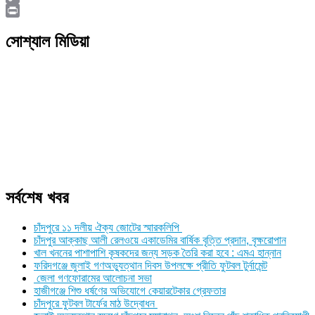
Copy
Link
Print
সোশ্যাল মিডিয়া
সর্বশেষ খবর
চাঁদপুরে ১১ দলীয় ঐক্য জোটের স্মারকলিপি
চাঁদপুর আক্কাছ আলী রেলওয়ে একাডেমির বার্ষিক বৃত্তি প্রদান, বৃক্ষরোপান
খাল খননের পাশাপাশি কৃষকদের জন্য সড়ক তৈরি করা হবে : এমএ হান্নান
ফরিদগঞ্জে জুলাই গণঅভ্যুত্থান দিবস উপলক্ষে প্রীতি ফুটবল টুর্নামেন্ট
জেলা গণফোরামের আলোচনা সভা
হাজীগঞ্জে শিশু ধর্ষণের অভিযোগে কেয়ারটেকার গ্রেফতার
চাঁদপুরে ফুটবল টার্ফের মাঠ উদ্বোধন