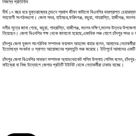
নিজস্ব প্রতিনিধি
দীর্ঘ ১৭ বছর ধরে যুক্তরাজ্যের লন্ডনে প্রবাস জীবন কাটানো বিএনপির ভারপ্রাপ্ত চেয়ার
সহযোগী সংগঠনগুলো। জেলা সদর, হাইমচর,ফরিদগঞ্জ, কচুয়া, শাহরাস্তি, হাজীগঞ্জ, মতলব 
দলীয় সূত্রে জানা গেছে, কচুয়া, শাহরাস্তি, হাজীগঞ্জ, মতলব দক্ষিণ,মতলব উত্তর উপজ
নিয়েছেন। জেলা বিএনপির পক্ষ থেকে জানানো হয়েছে,একাধিক লঞ্চ যোগে চাঁদপুর সদর ও
চাঁদপুর জেলা যুবদল সাংগঠনিক সম্পাদক ফয়সাল আহমেদ বাহার বলেন, আমাদের নেতাকর্মীরা 
ইতোমধ্যে সংবর্ধনা ও স্বাগত আয়োজনের প্রস্তুতি শুরু করেছে। ইতিপূর্বে আমাদের একটি
চাঁদপুর জেলা বিএনপির সাধারণ সম্পাদক অ্যাডভোকেট সলিম উল্লাহ সেলিম বলেন, চাঁদপু
মাইক্রো বা নিজ উদ্যোগে জেলার প্রতিটি ইউনিট থেকে নেতাকর্মীরা ঢাকায় যাচ্ছে।