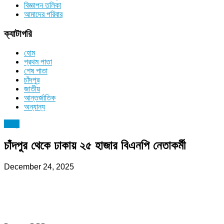
বিজ্ঞাপন তলিকা
আমাদের পরিবার
ক্যাটাগরি
হোম
প্রথম পাতা
শেষ পাতা
চাঁদপুর
জাতীয়
আন্তর্জাতিক
অন্যান্য
চাঁদপুর
চাঁদপুর থেকে ঢাকায় ২৫ হাজার বিএনপি নেতাকর্মী
December 24, 2025