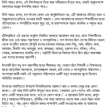
তিনি আরও বলেন, এই নিদর্শনগুলো নিয়ে যারা গভীরভাবে চিন্তা করে, তারাই প্রকৃতপক্ষে
আল্লাহর মহত্ত্ব উপলব্ধি করতে পারে।
তিনি আরও বলেন, ফল উৎসব কেবল এক আনুষ্ঠানিকতা নয়, এটি আমাদের ঐতিহ্য ধারণ ও
প্রজন্মান্তরে ছড়িয়ে দেওয়ার মহতী প্রয়াস। এমন আয়োজনের মাধ্যমে শিক্ষার্থীদের মধ্যে
ঐতিহ্যবোধ ও সম্প্রীতির বন্ধন সুদৃঢ় হয়, যা ক্যাম্পাসকে আরও মানবিক ও সমৃদ্ধ করে
তোলে।
চাঁবিপ্রবিতে এই ধরনের অনুষ্ঠান নিয়মিত আকারে আয়োজন করা হবে, যাতে শিক্ষার্থীদের
জীবন হয়ে ওঠে আরও প্রাণবন্ত ও সংস্কৃতিময়। ফল উৎসবে ছিল দেশের বিভিন্ন অঞ্চল
থেকে সংগৃহীত রসালো মৌসুমি ফলের চমৎকার সমাহার-যেমন লিচু, আম, কাঁঠাল, জাম,
আনারস, বিলাতি গাব, জাম্বুরা, কলা, কামরাঙা, আমড়া, ড্রাগন ফল, লটকন, পেঁপে,
পেয়ারা, জামরুলসহ নানাবিধ ফল। প্রতিটি বিভাগের নিজস্ব স্টলে ছিল রঙিন সাজসজ্জা
এবং ফলের মনোহর প্রদর্শনী।
উৎসবটি ছিল শুধু ফল প্রদর্শনীর মধ্যে সীমাবদ্ধ নয়; সেখানে ছিল শিক্ষার্থী ও শিক্ষকদের
মাঝে আন্তরিক আলোচনা, হাস্যোজ্জ্বল আড্ডা, ছবি তোলা ও সাংস্কৃতিক পরিবেশনা।
অংশগ্রহণকারী সবাই এই আনন্দঘন পরিবেশকে একটি নতুন অধ্যায়ের সূচনা হিসেবে
অভিহিত করেছেন।
উৎসবের সমাপ্তিতে উপাচার্য বিশ্ববিদ্যালয় প্রাঙ্গণে আম ও কমলা-লেবুর চারা রোপণ
করেন। এই সময় তিনি হাদিস উদ্ধৃত করে বলেন: ‘কেয়ামত এসে গেলেও যদি তোমার
হাতে একটি গাছের চারা থাকে, তবে তা রোপণ করো।’ এ ব্যাখ্যায় তিনি বলেন, রাসূল
(সা.) আমাদের শিখিয়েছেন, পৃথিবীর শেষ সময় আসলেও ভালো কাজ থেকে বিরত থাকা
উচিত নয়। গাছ রোপণ পরিবেশ রক্ষার পাশাপাশি একটি সাওয়াবের কাজ যা আমাদের