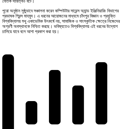
নৈতিক দায়িত্বও বটে।
পুরো অনুষ্ঠান সুষ্ঠুভাবে সঞ্চালনা করেন কম্পিউটার সায়েন্স অ্যান্ড ইঞ্জিনিয়ারিং বিভাগের
প্রভাষক প্রিন্স মাহমুদ। এ ধরনের আয়োজনের মাধ্যমে চাঁদপুর বিজ্ঞান ও প্রযুক্তি
বিশ্ববিদ্যালয় শুধু একাডেমিক উৎকর্ষে নয়, সামাজিক ও সাংস্কৃতিক ক্ষেত্রে নিজেদের
অগ্রণী অবস্থানকে নিশ্চিত করছে। ভবিষ্যতেও বিশ্ববিদ্যালয় এই ধরনের উদ্যোগ
চালিয়ে যাবে বলে আশা প্রকাশ করা হয়।