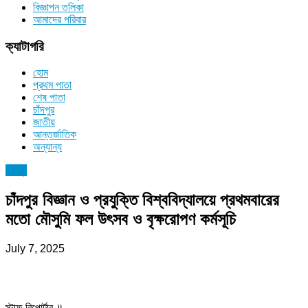
বিজ্ঞাপন তলিকা
আমাদের পরিবার
ক্যাটাগরি
হোম
প্রথম পাতা
শেষ পাতা
চাঁদপুর
জাতীয়
আন্তর্জাতিক
অন্যান্য
চাঁদপুর
চাঁদপুর বিজ্ঞান ও প্রযুক্তি বিশ্ববিদ্যালয়ে প্রথমবারের
মতো মৌসুমি ফল উৎসব ও বৃক্ষরোপণ কর্মসূচি
July 7, 2025
স্টাফ রিপোর্টার ॥