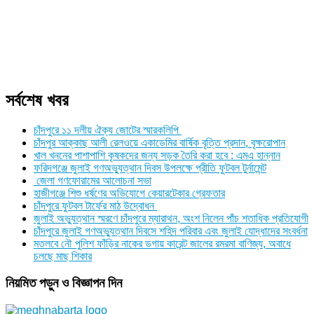
সর্বশেষ খবর
চাঁদপুরে ১১ দলীয় ঐক্য জোটের স্মারকলিপি
চাঁদপুর আক্কাছ আলী রেলওয়ে একাডেমির বার্ষিক বৃত্তি প্রদান, বৃক্ষরোপান
খাল খননের পাশাপাশি কৃষকদের জন্য সড়ক তৈরি করা হবে : এমএ হান্নান
ফরিদগঞ্জে জুলাই গণঅভ্যুত্থান দিবস উপলক্ষে প্রীতি ফুটবল টুর্নামেন্ট
জেলা গণফোরামের আলোচনা সভা
হাজীগঞ্জে শিশু ধর্ষণের অভিযোগে কেয়ারটেকার গ্রেফতার
চাঁদপুরে ফুটবল টার্ফের মাঠ উদ্বোধন
জুলাই অভ্যুত্থান স্মরণে চাঁদপুরে ম্যারাথন, অংশ নিলেন পাঁচ শতাধিক প্রতিযোগী
চাঁদপুরে জুলাই গণঅভ্যুত্থান দিবসে শহিদ পরিবার এবং জুলাই যোদ্ধাদের সংবর্ধনা
মতলবে নৌ পুলিশ ফাঁড়ির নাকের ডগায় কারেন্ট জালের রমরমা বাণিজ্য, অবাধে
চলছে মাছ শিকার
নিয়মিত পড়ুন ও বিজ্ঞাপন দিন