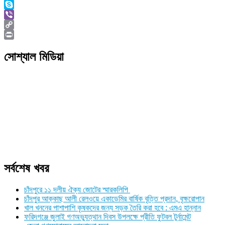
WhatsApp
Skype
Viber
Copy
Link
Print
সোশ্যাল মিডিয়া
সর্বশেষ খবর
চাঁদপুরে ১১ দলীয় ঐক্য জোটের স্মারকলিপি
চাঁদপুর আক্কাছ আলী রেলওয়ে একাডেমির বার্ষিক বৃত্তি প্রদান, বৃক্ষরোপান
খাল খননের পাশাপাশি কৃষকদের জন্য সড়ক তৈরি করা হবে : এমএ হান্নান
ফরিদগঞ্জে জুলাই গণঅভ্যুত্থান দিবস উপলক্ষে প্রীতি ফুটবল টুর্নামেন্ট