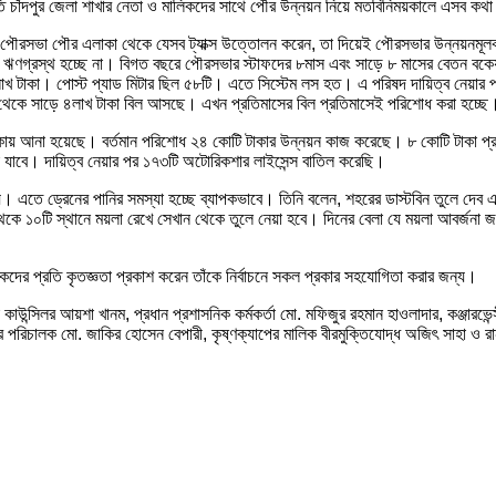
মিতি চাঁদপুর জেলা শাখার নেতা ও মালিকদের সাথে পৌর উন্নয়ন নিয়ে মতবিনিময়কালে এসব কথ
 না। পৌরসভা পৌর এলাকা থেকে যেসব ট্যাক্স উত্তোলন করেন, তা দিয়েই পৌরসভার উন্নয়নমূ
কার ঋণগ্রস্থ হচ্ছে না। বিগত বছরে পৌরসভার স্টাফদের ৮মাস এবং সাড়ে ৮ মাসের বেতন ব
৫ লাখ টাকা। পোস্ট প্যাড মিটার ছিল ৫৮টি। এতে সিস্টেম লস হত। এ পরিষদ দায়িত্ব নেয়ার 
৪ থেকে সাড়ে ৪লাখ টাকা বিল আসছে। এখন প্রতিমাসের বিল প্রতিমাসেই পরিশোধ করা হচ্ছে
টাকায় আনা হয়েছে। বর্তমান পরিশোধ ২৪ কোটি টাকার উন্নয়ন কাজ করেছে। ৮ কোটি টাকা প্র
া যাবে। দায়িত্ব নেয়ার পর ১৭৩টি অটোরিকশার লাইসেন্স বাতিল করেছি।
যায়। এতে ড্রেনের পানির সমস্যা হচ্ছে ব্যাপকভাবে। তিনি বলেন, শহরের ডাস্টবিন তুলে দেব এ
থেকে ১০টি স্থানে ময়লা রেখে সেখান থেকে তুলে নেয়া হবে। দিনের বেলা যে ময়লা আবর্জনা 
িকদের প্রতি কৃতজ্ঞতা প্রকাশ করেন তাঁকে নির্বাচনে সকল প্রকার সহযোগিতা করার জন্য।
কাউন্সিলর আয়শা খানম, প্রধান প্রশাসনিক কর্মকর্তা মো. মফিজুর রহমান হাওলাদার, কঞ্জারভেন
 পরিচালক মো. জাকির হোসেন বেপারী, কৃষ্ণক্যাপের মালিক বীরমুক্তিযোদ্ধ অজিৎ সাহা ও রান্