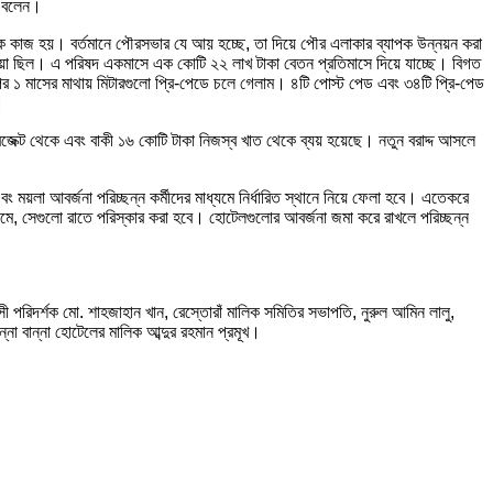
া বলেন।
লক কাজ হয়। বর্তমানে পৌরসভার যে আয় হচ্ছে, তা দিয়ে পৌর এলাকার ব্যাপক উন্নয়ন করা
কেয়া ছিল। এ পরিষদ একমাসে এক কোটি ২২ লাখ টাকা বেতন প্রতিমাসে দিয়ে যাচ্ছে। বিগত
পর ১ মাসের মাথায় মিটারগুলো প্রি-পেডে চলে গেলাম। ৪টি পোস্ট পেড এবং ৩৪টি প্রি-পেড
।
জেক্ট থেকে এবং বাকী ১৬ কোটি টাকা নিজস্ব খাত থেকে ব্যয় হয়েছে। নতুন বরাদ্দ আসলে
বং ময়লা আবর্জনা পরিচ্ছন্ন কর্মীদের মাধ্যমে নির্ধারিত স্থানে নিয়ে ফেলা হবে। এতেকরে
জমে, সেগুলো রাতে পরিস্কার করা হবে। হোটেলগুলোর আবর্জনা জমা করে রাখলে পরিচ্ছন্ন
্সী পরিদর্শক মো. শাহজাহান খান, রেস্তোরাঁ মালিক সমিতির সভাপতি, নুরুল আমিন লালু,
না বান্না হোটেলের মালিক আব্দুর রহমান প্রমূখ।