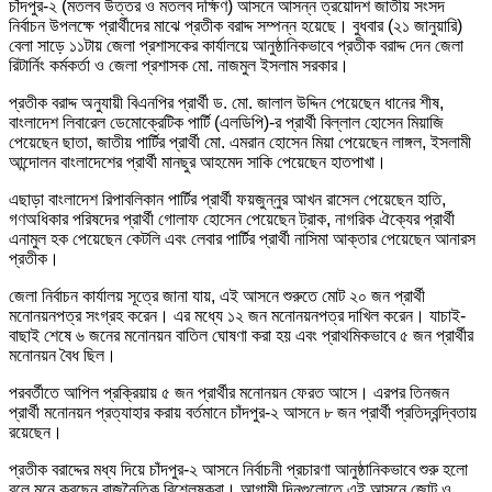
চাঁদপুর-২ (মতলব উত্তর ও মতলব দক্ষিণ) আসনে আসন্ন ত্রয়োদশ জাতীয় সংসদ
নির্বাচন উপলক্ষে প্রার্থীদের মাঝে প্রতীক বরাদ্দ সম্পন্ন হয়েছে। বুধবার (২১ জানুয়ারি)
বেলা সাড়ে ১১টায় জেলা প্রশাসকের কার্যালয়ে আনুষ্ঠানিকভাবে প্রতীক বরাদ্দ দেন জেলা
রিটার্নিং কর্মকর্তা ও জেলা প্রশাসক মো. নাজমুল ইসলাম সরকার।
প্রতীক বরাদ্দ অনুযায়ী বিএনপির প্রার্থী ড. মো. জালাল উদ্দিন পেয়েছেন ধানের শীষ,
বাংলাদেশ লিবারেল ডেমোক্রেটিক পার্টি (এলডিপি)-র প্রার্থী বিল্লাল হোসেন মিয়াজি
পেয়েছেন ছাতা, জাতীয় পার্টির প্রার্থী মো. এমরান হোসেন মিয়া পেয়েছেন লাঙ্গল, ইসলামী
আন্দোলন বাংলাদেশের প্রার্থী মানছুর আহমেদ সাকি পেয়েছেন হাতপাখা।
এছাড়া বাংলাদেশ রিপাবলিকান পার্টির প্রার্থী ফয়জুন্নুর আখন রাসেল পেয়েছেন হাতি,
গণঅধিকার পরিষদের প্রার্থী গোলাফ হোসেন পেয়েছেন ট্রাক, নাগরিক ঐক্যের প্রার্থী
এনামুল হক পেয়েছেন কেটলি এবং লেবার পার্টির প্রার্থী নাসিমা আক্তার পেয়েছেন আনারস
প্রতীক।
জেলা নির্বাচন কার্যালয় সূত্রে জানা যায়, এই আসনে শুরুতে মোট ২০ জন প্রার্থী
মনোনয়নপত্র সংগ্রহ করেন। এর মধ্যে ১২ জন মনোনয়নপত্র দাখিল করেন। যাচাই-
বাছাই শেষে ৬ জনের মনোনয়ন বাতিল ঘোষণা করা হয় এবং প্রাথমিকভাবে ৫ জন প্রার্থীর
মনোনয়ন বৈধ ছিল।
পরবর্তীতে আপিল প্রক্রিয়ায় ৫ জন প্রার্থীর মনোনয়ন ফেরত আসে। এরপর তিনজন
প্রার্থী মনোনয়ন প্রত্যাহার করায় বর্তমানে চাঁদপুর-২ আসনে ৮ জন প্রার্থী প্রতিদ্বন্দ্বিতায়
রয়েছেন।
প্রতীক বরাদ্দের মধ্য দিয়ে চাঁদপুর-২ আসনে নির্বাচনী প্রচারণা আনুষ্ঠানিকভাবে শুরু হলো
বলে মনে করছেন রাজনৈতিক বিশ্লেষকরা। আগামী দিনগুলোতে এই আসনে জোট ও