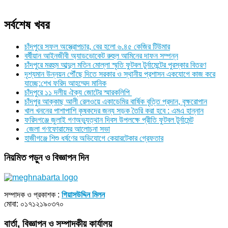
সর্বশেষ খবর
চাঁদপুরে সফল অস্ত্রোপচার, বের হলো ৬.৪৫ কেজির টিউমার
বর্ষীয়ান আইনজীবী অ্যাডভোকেট রুহুল আমিনের দাফন সম্পন্ন
চাঁদপুরে মরহুম আব্দুল মতিন মোল্লা স্মৃতি ফুটবল টুর্নামেন্টের পুরস্কার বিতরণ
দৃশ্যমান উন্নয়ন পৌঁছে দিতে সরকার ও স্থানীয় প্রশাসন একযোগে কাজ করে
যাচ্ছে:শেখ ফরিদ আহম্মেদ মানিক
চাঁদপুরে ১১ দলীয় ঐক্য জোটের স্মারকলিপি
চাঁদপুর আক্কাছ আলী রেলওয়ে একাডেমির বার্ষিক বৃত্তি প্রদান, বৃক্ষরোপান
খাল খননের পাশাপাশি কৃষকদের জন্য সড়ক তৈরি করা হবে : এমএ হান্নান
ফরিদগঞ্জে জুলাই গণঅভ্যুত্থান দিবস উপলক্ষে প্রীতি ফুটবল টুর্নামেন্ট
জেলা গণফোরামের আলোচনা সভা
হাজীগঞ্জে শিশু ধর্ষণের অভিযোগে কেয়ারটেকার গ্রেফতার
নিয়মিত পড়ুন ও বিজ্ঞাপন দিন
সম্পাদক ও প্রকাশক :
গিয়াসউদ্দিন মিলন
মোবা: ০১৭১২১৯০৩৭০
বার্তা, বিজ্ঞাপন ও সম্পাদকীয় কার্যালয়