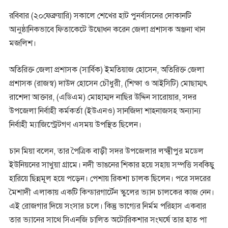
রবিবার (২০ফেব্রুয়ারি) সকালে শেখের হাট পুনর্বাসনের দোকানটি
আনুষ্ঠানিকভাবে ফিতাকেটে উদ্বোধন করেন জেলা প্রশাসক অঞ্জনা খান
মজলিশ।
অতিরিক্ত জেলা প্রশাসক (সার্বিক) ইমতিয়াজ হোসেন, অতিরিক্ত জেলা
প্রশাসক (রাজস্ব) দাউদ হোসেন চৌধুরী, (শিক্ষা ও আইসিটি) মোছাম্মৎ
রাশেদা আক্তার, (এডিএম) মোহাম্মদ নাছির উদ্দিন সারোয়ার, সদর
উপজেলা নির্বাহী কর্মকর্তা (ইউএনও) সানজিদা শাহনাজসহ অন্যান্য
নির্বাহী ম্যাজিস্ট্রেটগণ এসময় উপস্থিত ছিলেন।
চান মিয়া বলেন, তার পৈত্রিক বাড়ী সদর উপজেলার লক্ষ্মীপুর মডেল
ইউনিয়নের সাখুয়া গ্রামে। নদী ভাঙনের শিকার হয়ে সহায় সম্পত্তি সবকিছু
হারিয়ে ছিন্নমূল হয়ে পড়েন। পেশায় রিকশা চালক ছিলেন। পরে সদরের
মৈশাদী এলাকায় একটি কিন্ডারগার্টেন স্কুলের ভ্যান চালকের কাজ নেন।
এই রোজগার দিয়ে সংসার চলে। কিন্তু ভাগ্যের নির্মম পরিহাস একবার
তার ভ্যানের সাথে সিএনজি চালিত অটোরিকশার সংঘর্ষে তার হাত পা