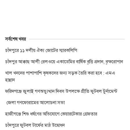
r
সর্বশেষ খবর
চাঁদপুরে ১১ দলীয় ঐক্য জোটের স্মারকলিপি
চাঁদপুর আক্কাছ আলী রেলওয়ে একাডেমির বার্ষিক বৃত্তি প্রদান, বৃক্ষরোপান
খাল খননের পাশাপাশি কৃষকদের জন্য সড়ক তৈরি করা হবে : এমএ
হান্নান
ফরিদগঞ্জে জুলাই গণঅভ্যুত্থান দিবস উপলক্ষে প্রীতি ফুটবল টুর্নামেন্ট
জেলা গণফোরামের আলোচনা সভা
হাজীগঞ্জে শিশু ধর্ষণের অভিযোগে কেয়ারটেকার গ্রেফতার
চাঁদপুরে ফুটবল টার্ফের মাঠ উদ্বোধন