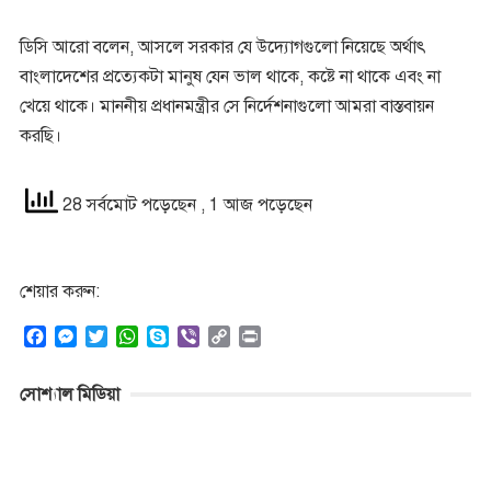
ডিসি আরো বলেন, আসলে সরকার যে উদ্যোগগুলো নিয়েছে অর্থাৎ
বাংলাদেশের প্রত্যেকটা মানুষ যেন ভাল থাকে, কষ্টে না থাকে এবং না
খেয়ে থাকে। মাননীয় প্রধানমন্ত্রীর সে নির্দেশনাগুলো আমরা বাস্তবায়ন
করছি।
28 সর্বমোট পড়েছেন
, 1 আজ পড়েছেন
শেয়ার করুন:
F
M
T
W
S
V
C
P
a
e
w
h
k
i
o
r
c
s
i
a
y
b
p
i
সোশ্যাল মিডিয়া
e
s
t
t
p
e
y
n
b
e
t
s
e
r
L
t
o
n
e
A
i
o
g
r
p
n
k
e
p
k