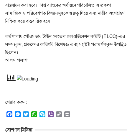
বাস্তবায়ন করা হবে। বিশ্ব ব্যাংকের অর্থায়নে পরিচালিত এ প্রকল্প
সামাজিক ও পরিবেশগত বিষয়সমূহকে গুরুত্ব দিয়ে এবং নারীর অংশগ্রহণ
নিশ্চিত করে বাস্তবায়িত হবে।
কর্মশালায় পৌরসভার টাউন লেভেল কোঅর্ডিনেশন কমিটি (TLCC)-এর
সদস্যবৃন্দ, প্রকল্পের কারিগরি বিশেষজ্ঞ এবং সংশ্লিষ্ট পরামর্শকবৃন্দ উপস্থিত
ছিলেন।
আলম পলাশ
শেয়ার করুন:
F
M
T
W
S
V
C
P
a
e
w
h
k
i
o
r
c
s
i
a
y
b
p
i
সোশ্যাল মিডিয়া