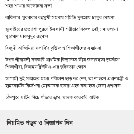
শহর শাখার আলোচনা সভা
বাকিলার যুবধারার বহুমুখী সমবায় সমিতি পুনঃরায চালুর ঘোষনা
জুলাইয়ের প্রত্যাশা পূরণে ইসলামী শরীয়ার বিকল্প নেই : মাওলানা
মুহাম্মদ মাকসুদুর রহমান
বিষ্ণুদী আজিমিয়া সপ্রাবি’র বৃত্তি প্রাপ্ত শিক্ষার্থীদের সম্মাননা
উত্তর শ্রীরামদী সরকারি প্রাথমিক বিদ্যালয়ে তীব্র জলাবদ্ধতা দুর্ভোগে
শিক্ষার্থীরা, বিআইডব্লিউটিএ-এর স্থবিরতায় ক্ষোভ
আগামী দুই সপ্তাহের মধ্যে পরিবেশ ছাড়পত্র নেন, তা না হলে প্রধানমন্ত্রী ও
হাইকোর্টের নির্দেশনা মোতাবেক ব্যবস্থা গ্রহন করা হবে:জেলা প্রশাসক
চাঁদপুরে মাটির নিচে গাঁজার ড্রাম, মাদক কারবারি আটক
নিয়মিত পড়ুন ও বিজ্ঞাপন দিন