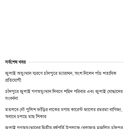
e
s
t
t
p
e
y
n
b
e
t
s
e
r
L
t
o
n
e
A
i
o
g
r
p
n
k
e
p
k
r
সর্বশেষ খবর
জুলাই অভ্যুত্থান স্মরণে চাঁদপুরে ম্যারাথন, অংশ নিলেন পাঁচ শতাধিক
প্রতিযোগী
চাঁদপুরে জুলাই গণঅভ্যুত্থান দিবসে শহিদ পরিবার এবং জুলাই যোদ্ধাদের
সংবর্ধনা
মতলবে নৌ পুলিশ ফাঁড়ির নাকের ডগায় কারেন্ট জালের রমরমা বাণিজ্য,
অবাধে চলছে মাছ শিকার
জুলাই গণঅভ্যুত্থানের দ্বিতীয় বর্ষপূর্তি উপলক্ষে খেলাফত মজলিস চাঁদপুর