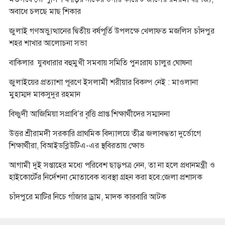
অবাধে চলছে মাছ শিকার
জুলাই গণঅভ্যুত্থানের দ্বিতীয় বর্ষপূর্তি উপলক্ষে খেলাফত মজলিস চাঁদপুর
শহর শাখার আলোচনা সভা
বাকিলার যুবধারার বহুমুখী সমবায় সমিতি পুনঃরায চালুর ঘোষনা
জুলাইয়ের প্রত্যাশা পূরণে ইসলামী শরীয়ার বিকল্প নেই : মাওলানা
মুহাম্মদ মাকসুদুর রহমান
বিষ্ণুদী আজিমিয়া সপ্রাবি’র বৃত্তি প্রাপ্ত শিক্ষার্থীদের সম্মাননা
উত্তর শ্রীরামদী সরকারি প্রাথমিক বিদ্যালয়ে তীব্র জলাবদ্ধতা দুর্ভোগে
শিক্ষার্থীরা, বিআইডব্লিউটিএ-এর স্থবিরতায় ক্ষোভ
আগামী দুই সপ্তাহের মধ্যে পরিবেশ ছাড়পত্র নেন, তা না হলে প্রধানমন্ত্রী ও
হাইকোর্টের নির্দেশনা মোতাবেক ব্যবস্থা গ্রহন করা হবে:জেলা প্রশাসক
চাঁদপুরে মাটির নিচে গাঁজার ড্রাম, মাদক কারবারি আটক