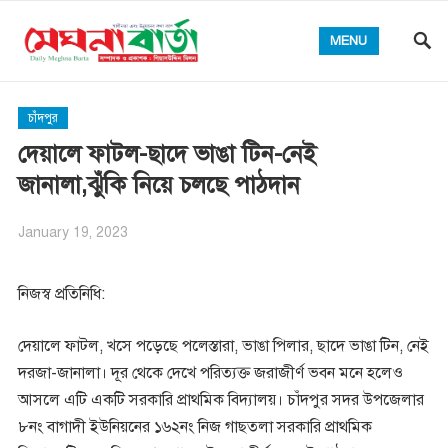
MENU
চাঁদপুর
দেয়ালে ফাটল-ছাদে ভাঙা টিন-নেই
জানালা,ঝুঁকি নিয়ে চলছে পাঠদান
January 19, 2023
নিজস্ব প্রতিনিধি:
দেয়ালে ফাটল, খসে পড়েছে পলেস্তারা, ভাঙা পিলার, ছাদে ভাঙা টিন, নেই
দরজা-জানালা। দূর থেকে দেখে পরিত্যক্ত জরাজীর্ণ ভবন মনে হলেও
আসলে এটি একটি সরকারি প্রাথমিক বিদ্যালয়। চাঁদপুর সদর উপজেলার
৮নং বাগাদী ইউনিয়নের ১৬২নং নিজ গাছতলা সরকারি প্রাথমিক