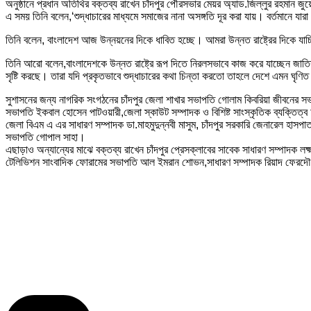
অনুষ্ঠানে প্রধান অতিথির বক্তব্য রাখেন চাঁদপুর পৌরসভার মেয়র অ্যাড.জিল্লুর রহমান জ
এ সময় তিনি বলেন,‘শুদ্ধাচারের মাধ্যমে সমাজের নানা অসঙ্গতি দূর করা যায়। বর্তমানে যারা
তিনি বলেন, বাংলাদেশ আজ উন্নয়নের দিকে ধাবিত হচ্ছে। আমরা উন্নত রাষ্ট্রের দিকে যাচ্
তিনি আরো বলেন,বাংলাদেশকে উন্নত রাষ্ট্রে রূপ দিতে নিরলসভাবে কাজ করে যাচ্ছেন জাতির 
সৃষ্টি করছে। তারা যদি প্রকৃতভাবে শুদ্ধাচারের কথা চিন্তা করতো তাহলে দেশে এমন ঘৃণিত
সুশাসনের জন্য নাগরিক সংগঠনের চাঁদপুর জেলা শাখার সভাপতি গোলাম কিবরিয়া জীবনের সভাপত
সভাপতি ইকবাল হোসেন পাটওয়ারী,জেলা স্কাউট সম্পাদক ও বিশিষ্ট সাংস্কৃতিক ব্যক্তিত্ব অজ
জেলা বিএম এ এর সাধারণ সম্পাদক ডা.মাহমুদুন্নবী মাসুম, চাঁদপুর সরকারি জেনারেল হাস
সভাপতি গোপাল সাহা।
এছাড়াও অন্যান্যের মাঝে বক্তব্য রাখেন চাঁদপুর প্রেসক্লাবের সাবেক সাধারণ সম্পাদক লক্
টেলিভিশন সাংবাদিক ফোরামের সভাপতি আল ইমরান শোভন,সাধারণ সম্পাদক রিয়াদ ফেরদৌস,দৈন