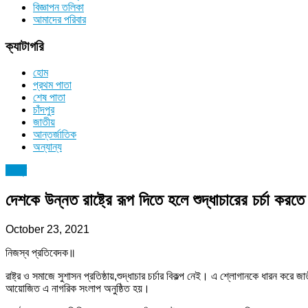
বিজ্ঞাপন তলিকা
আমাদের পরিবার
ক্যাটাগরি
হোম
প্রথম পাতা
শেষ পাতা
চাঁদপুর
জাতীয়
আন্তর্জাতিক
অন্যান্য
চাঁদপুর
দেশকে উন্নত রাষ্ট্রে রূপ দিতে হলে শুদ্ধাচারের চর্চা কর
October 23, 2021
নিজস্ব প্রতিবেদক॥
রাষ্ট্র ও সমাজে সুশাসন প্রতিষ্ঠায়,শুদ্ধাচার চর্চার বিকল্প নেই। এ শ্লোগানকে ধারন কর
আয়োজিত এ নাগরিক সংলাপ অনুষ্ঠিত হয়।