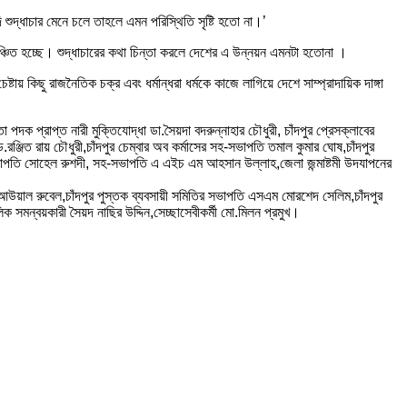
ি শুদ্ধাচার মেনে চলে তাহলে এমন পরিস্থিতি সৃষ্টি হতো না।’
বঞ্চিত হচ্ছে। শুদ্ধাচারের কথা চিন্তা করলে দেশের এ উন্নয়ন এমনটা হতোনা ।
কিছু রাজনৈতিক চক্র এবং ধর্মান্ধরা ধর্মকে কাজে লাগিয়ে দেশে সাম্প্রাদায়িক দাঙ্গা
ক প্রাপ্ত নারী মুক্তিযোদ্ধা ডা.সৈয়দা বদরুন্নাহার চৌধুরী, চাঁদপুর প্রেসক্লাবের
রঞ্জিত রায় চৌধুরী,চাঁদপুর চেম্বার অব কর্মাসের সহ-সভাপতি তমাল কুমার ঘোষ,চাঁদপুর
হ-সভাপতি সোহেল রুশদী, সহ-সভাপতি এ এইচ এম আহসান উল্লাহ,জেলা জন্মাষ্টমী উদযাপনের
্দুল আউয়াল রুবেল,চাঁদপুর পুস্তক ব্যবসায়ী সমিতির সভাপতি এসএম মোরশেদ সেলিম,চাঁদপুর
সমন্বয়কারী সৈয়দ নাছির উদ্দিন,সেচ্ছাসেবীকর্মী মো.মিলন প্রমুখ।