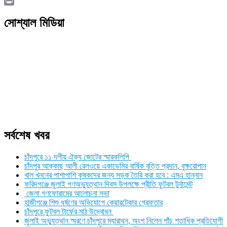
Copy
Link
Print
সোশ্যাল মিডিয়া
সর্বশেষ খবর
চাঁদপুরে ১১ দলীয় ঐক্য জোটের স্মারকলিপি
চাঁদপুর আক্কাছ আলী রেলওয়ে একাডেমির বার্ষিক বৃত্তি প্রদান, বৃক্ষরোপান
খাল খননের পাশাপাশি কৃষকদের জন্য সড়ক তৈরি করা হবে : এমএ হান্নান
ফরিদগঞ্জে জুলাই গণঅভ্যুত্থান দিবস উপলক্ষে প্রীতি ফুটবল টুর্নামেন্ট
জেলা গণফোরামের আলোচনা সভা
হাজীগঞ্জে শিশু ধর্ষণের অভিযোগে কেয়ারটেকার গ্রেফতার
চাঁদপুরে ফুটবল টার্ফের মাঠ উদ্বোধন
জুলাই অভ্যুত্থান স্মরণে চাঁদপুরে ম্যারাথন, অংশ নিলেন পাঁচ শতাধিক প্রতিযোগী