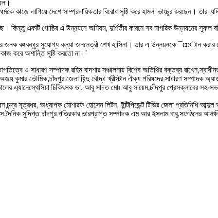
ুয়েল।
 ধর্মকে কাজে লাগিয়ে দেশে সাম্প্রদায়িকতার বিরোধ সৃষ্টি করে হামলা ভাংচুর করছেন। তারা যদ
ছি। কিন্তু একটি গোষ্ঠির এ উন্নয়নে অনিয়ম, দুর্ণিতীর কারনে সব নাগরিক উন্নয়নের সুফল 
জনক বঙ্গবন্ধুর সুযোগ্য কন্যা জননেত্রী শেখ হাসিনা। তার এ উন্নয়নকে ¯œান করার চেষ্টায় 
 কাজ করে অশান্তি সৃষ্টি করতো না।’
িত্বে ও সাধারণ সম্পাদক রহিম বাদশার সঞ্চালনায় বিশেষ অতিথির বক্তব্য রাখেন,স্বাধীনতা পদ
য় কুমার ভৌমিক,চাঁদপুর জেলা হিন্দু বৌদ্ধ খ্রীস্টান ঐক্য পরিষদের সাধারণ সম্পাদক অ্যাড.
পাতালের এ্যানেস্থেসিয়া চিকিৎসক ডা. আবু সাদত মোঃ আবু সায়েম,চাঁদপুর প্রেসক্লাবের স
ষ্মন চন্দ্র সূত্রধর, অধ্যাপক মোশারফ হোসেন লিটন, ইন্টিপিডেন্ট টিভির জেলা প্রতিনিধি আব
িক সুদিপ্ত চাঁদপুর পত্রিকার ভারপ্রাপ্ত সম্পাদক এম আর ইসলাম বাবু,সংগঠনের আঞ্চলিক 