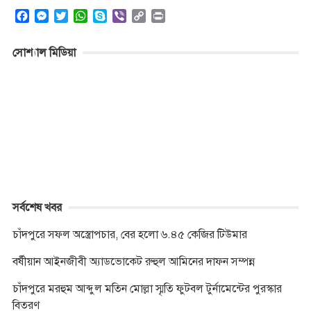
F
M
T
W
S
V
C
P
a
e
w
h
k
i
o
r
c
s
i
a
y
b
p
i
সোশ্যাল মিডিয়া
e
s
t
t
p
e
y
n
b
e
t
s
e
r
L
t
o
n
e
A
i
o
g
r
p
n
k
e
p
k
r
সর্বশেষ খবর
চাঁদপুরে সফল অস্ত্রোপচার, বের হলো ৬.৪৫ কেজির টিউমার
বর্ষীয়ান আইনজীবী অ্যাডভোকেট রুহুল আমিনের দাফন সম্পন্ন
চাঁদপুরে মরহুম আব্দুল মতিন মোল্লা স্মৃতি ফুটবল টুর্নামেন্টের পুরস্কার
বিতরণ