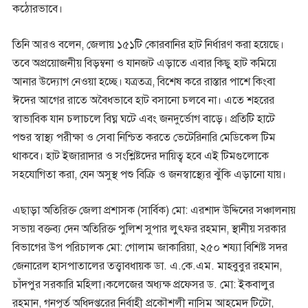
কঠোরভাবে।
তিনি আরও বলেন, জেলায় ১৫১টি কোরবানির হাট নির্ধারণ করা হয়েছে।
তবে অপ্রয়োজনীয় বিড়ম্বনা ও যানজট এড়াতে এবার কিছু হাট কমিয়ে
আনার উদ্যোগ নেওয়া হচ্ছে। যত্রতত্র, বিশেষ করে রাস্তার পাশে কিংবা
ঈদের আগের রাতে অবৈধভাবে হাট বসানো চলবে না। এতে শহরের
স্বাভাবিক যান চলাচলে বিঘ্ন ঘটে এবং জনদুর্ভোগ বাড়ে। প্রতিটি হাটে
পশুর স্বাস্থ্য পরীক্ষা ও সেবা নিশ্চিত করতে ভেটেরিনারি মেডিকেল টিম
থাকবে। হাট ইজারাদার ও সংশ্লিষ্টদের দায়িত্ব হবে এই টিমগুলোকে
সহযোগিতা করা, যেন অসুস্থ পশু বিক্রি ও জনস্বাস্থ্যের ঝুঁকি এড়ানো যায়।
এছাড়া অতিরিক্ত জেলা প্রশাসক (সার্বিক) মো: এরশাদ উদ্দিনের সঞ্চালনায়
সভায় বক্তব্য দেন অতিরিক্ত পুলিশ সুপার লুৎফর রহমান, স্থানীয় সরকার
বিভাগের উপ পরিচালক মো: গোলাম জাকারিয়া, ২৫০ শয্যা বিশিষ্ট সদর
জেনারেল হাসপাতালের তত্ত্বাবধায়ক ডা. এ.কে.এম. মাহবুবুর রহমান,
চাঁদপুর সরকারি মহিলা।কলেজের অধ্যক্ষ প্রফেসর ড. মো: ইকবালুর
রহমান, গনপূর্ত অধিদপ্তরের নির্বাহী প্রকৌশলী নাসিম আহমেদ টিটো,