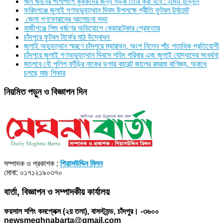
খাল খননের পাশাপাশি কৃষকদের জন্য সড়ক তৈরি করা হবে : এমএ হান্নান
ফরিদগঞ্জে জুলাই গণঅভ্যুত্থান দিবস উপলক্ষে প্রীতি ফুটবল টুর্নামেন্ট
জেলা গণফোরামের আলোচনা সভা
হাজীগঞ্জে শিশু ধর্ষণের অভিযোগে কেয়ারটেকার গ্রেফতার
চাঁদপুরে ফুটবল টার্ফের মাঠ উদ্বোধন
জুলাই অভ্যুত্থান স্মরণে চাঁদপুরে ম্যারাথন, অংশ নিলেন পাঁচ শতাধিক প্রতিযোগী
চাঁদপুরে জুলাই গণঅভ্যুত্থান দিবসে শহিদ পরিবার এবং জুলাই যোদ্ধাদের সংবর্ধনা
মতলবে নৌ পুলিশ ফাঁড়ির নাকের ডগায় কারেন্ট জালের রমরমা বাণিজ্য, অবাধে
চলছে মাছ শিকার
নিয়মিত পড়ুন ও বিজ্ঞাপন দিন
সম্পাদক ও প্রকাশক :
গিয়াসউদ্দিন মিলন
মোবা: ০১৭১২১৯০৩৭০
বার্তা, বিজ্ঞাপন ও সম্পাদকীয় কার্যালয়
ফয়সাল শপিং কমপ্লেক্স (২য় তলা), বাসস্ট্যন্ড, চাঁদপুর। -৩৬০০
newsmeghnabarta@gmail.com