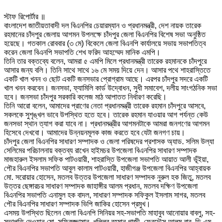
স্টাফ রিপোর্টার ॥
বাংলাদেশ জাতীয়তাবাদী দল বিএনপির চেয়ারম্যান ও প্রধানমন্ত্রী, দেশ নায়ক তারেক
রহমানের চাঁদপুর জেলায় আগমন উপলক্ষে চাঁদপুর জেলা বিএনপির বিশেষ সভা অনুষ্ঠিত
হয়েছে। গতকাল রোববার (৩ মে) বিকেলে জেলা বিএনপি কার্যালয়ে সভায় সভাপতিত্ব
করেন জেলা বিএনপি সভাপতি শেখ ফরিদ আহম্মেদ মানিক এমপি।
তিনি তার বক্তব্যে বলেন, আমরা ৫ এমপি মিলে প্রধানমন্ত্রী তারেক রহমানকে চাঁদপুরে
আসার জন্য বলি। তিনি সাথে সাথে ১৬ মে সময় দিয়ে দেন। আসার পথে শাহরাস্তিতে
একটি খাল খনন ও ছোট একটি জনসভার প্রোগ্রাম আছে। এরপর চাঁদপুর সদরে একটি
খাল খনন করবেন। জনসভা, ফ্যামিলি কার্ড উদ্বোধন, সুধী সমাবেশ, দলীয় সাংগঠনিক সভা
হবে। জনসভা চাঁদপুর সরকারি কলেজ মাঠ আপাতত নির্ধারণ করেছি।
তিনি আরো বলেন, আমাদের প্রাণের নেতা প্রধানমন্ত্রী তারেক রহমান চাঁদপুরে আসবে,
সকলকে সুশৃঙ্খল ভাবে উপস্থিত হতে হবে। তারেক রহমান যাওয়ার আগ পর্যন্ত কেউ
জনসভা স্থান ত্যাগ করা যাবে না। প্রধানমন্ত্রীর আগমনটাকে আমরা জনগণের আগমন
হিসেবে দেখবো। আমাদের উন্নয়নমূলক কাজ করতে হবে যেটা জনগণ চায়।
চাঁদপুর জেলা বিএনপির সাধারণ সম্পাদক ও জেলা পরিষদের প্রশাসক অ্যাড. সলিম উল্যা
সেলিমের পরিচালনায় বক্তব্য রাখেন হাইমচর উপজেলা বিএনপির সাধারণ সম্পাদক
মাজহারুল ইসলাম সফিক পাটওয়ারী, শাহরাস্তি উপজেলা সভাপতি আয়াত আলী ভূঁইয়া,
পৌর বিএনপির সভাপতি আবুল কালাম পাটওয়ারী, হাজীগঞ্জ উপজেলা বিএনপির আহ্বায়ক
মো. সরোয়ার হোসেন, মতলব উত্তর উপজেলা সাধারণ সম্পাদক নুরুল হক জিতু, মতলব
উত্তর ছেঙ্গারচর সাধারণ সম্পাদক জাহাঙ্গীর আলম প্রধান, মতলব দক্ষিণ উপজেলা
বিএনপির সভাপতি এনামুল হক বাদল, সাধারণ সম্পাদক সফিকুল ইসলাম সাগর, মতলব
পৌর বিএনপির সাধারণ সম্পাদক ভিপি জাকির হোসেন প্রমুখ।
এসময় উপস্থিত ছিলেন জেলা বিএনপি সিনিয়র সহ-সভাপতি মাহাবুব আনোয়ার বাবলু, সহ-
সভাপতি দেওয়ান মো. সফিকুজ্জামান, খলিলুর রহমান গাজী, ফেরদৌস আলম বাবু, ডি এম