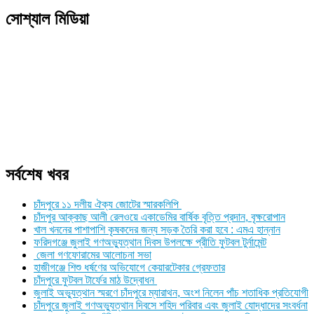
Link
Print
সোশ্যাল মিডিয়া
সর্বশেষ খবর
চাঁদপুরে ১১ দলীয় ঐক্য জোটের স্মারকলিপি
চাঁদপুর আক্কাছ আলী রেলওয়ে একাডেমির বার্ষিক বৃত্তি প্রদান, বৃক্ষরোপান
খাল খননের পাশাপাশি কৃষকদের জন্য সড়ক তৈরি করা হবে : এমএ হান্নান
ফরিদগঞ্জে জুলাই গণঅভ্যুত্থান দিবস উপলক্ষে প্রীতি ফুটবল টুর্নামেন্ট
জেলা গণফোরামের আলোচনা সভা
হাজীগঞ্জে শিশু ধর্ষণের অভিযোগে কেয়ারটেকার গ্রেফতার
চাঁদপুরে ফুটবল টার্ফের মাঠ উদ্বোধন
জুলাই অভ্যুত্থান স্মরণে চাঁদপুরে ম্যারাথন, অংশ নিলেন পাঁচ শতাধিক প্রতিযোগী
চাঁদপুরে জুলাই গণঅভ্যুত্থান দিবসে শহিদ পরিবার এবং জুলাই যোদ্ধাদের সংবর্ধনা