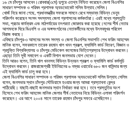
১৬ মে চাঁদপুর আসবেন।রোববার(৩মে) দুপুরে এতথ্য নিশ্চিত করেছেন জেলা বিএনপির
সাধারণ সম্পাদক ও পরিষদ প্রশাসক অ্যডভোকেট সলিম উল্যাহ সেলিম।
খোজঁ নিয়ে জানা গেছে, প্রধানমন্ত্রীর সফরকে সামনে রেখে সম্ভাব্য বিভিন্ন ভেন্যু
পরিদর্শন করেছেন সংসদ সদস্যসহ জেলা প্রশাসনের কর্মকর্তারা। এরই মধ্যে প্রস্তুতি
সভা, প্রচার কার্যক্রম এবং মাঠপর্যায়ের তৎপরতা জোরদার করা হয়েছে।দলের শীর্ষ নেতার
আগমনকে ঘিরে বিএনপি ও এর অঙ্গসংগঠনের নেতাকর্মীদের মধ্যে উৎসবমুখর পরিবেশ
বিরাজ করছে।
এবিষয়ে চাঁদপুর-৩ আসনের সংসদ সদস্য ও জেলা বিএনপির সভাপতি শেখ ফরিদ আহম্মেদ
মানিক বলেন, সফরকালে তারেক রহমান খাল খনন প্রকল্প, ফ্যামিলি কার্ড বিতরণ, বিজ্ঞান ও
প্রযুক্তি বিশ্ববিদ্যালয় ও চাঁদপুর মেডিকেল কলেজের ভিত্তিপ্রস্তর উদ্বোধন করবেন।
এছাড়া তিনি সুধী সমাবেশ ও একটি বিশাল জনসভায় যোগ দেবেন।
তিনি আরও বলেন, তিনি খাল খননসহ বিভিন্ন উন্নয়ন প্রকল্প ও ফ্যামিলি কার্ড কর্মসূচি
উদ্বোধন করবেন। রাজরাজেশ্বরী ইউনিয়নের ৬ নম্বর ওয়ার্ডের ৬৮০ জন বাসিন্দার জন্য
এই ফ্যামিলি কার্ড চালু করা হবে।
জেলা বিএনপির সাধারণ সম্পাদক ও পরিষদ প্রশাসক অ্যডভোকেট সলিম উল্যাহ সেলিম
বলেন, জনসভার স্থান চাঁদপুর স্টেডিয়ামে হওয়ার জন্য আমরা প্রস্তাবনা কেন্দ্র
পাঠিয়েছি। যাছাই-বাছাই জনসভার স্থান নির্ধারত করা হবে। তবে প্রস্তুতির অংশ
হিসেবে শেখ ফরিদ আহমেদ মানিক জেলার শীর্ষ নেতাদের নিয়ে বিভিন্ন এলাকা পরিদর্শন
করেছেন। এর আগে ২০০৪ সালে তারেক রহমান চাঁদপুর সফরে এসেছিলেন।