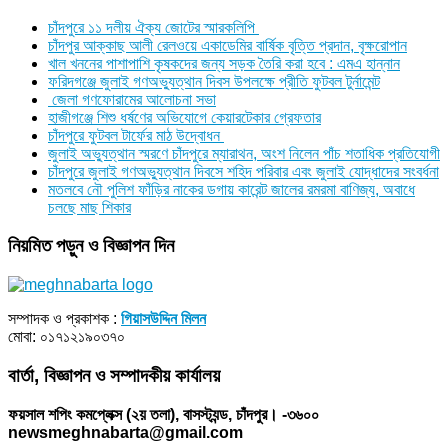
চাঁদপুরে ১১ দলীয় ঐক্য জোটের স্মারকলিপি
চাঁদপুর আক্কাছ আলী রেলওয়ে একাডেমির বার্ষিক বৃত্তি প্রদান, বৃক্ষরোপান
খাল খননের পাশাপাশি কৃষকদের জন্য সড়ক তৈরি করা হবে : এমএ হান্নান
ফরিদগঞ্জে জুলাই গণঅভ্যুত্থান দিবস উপলক্ষে প্রীতি ফুটবল টুর্নামেন্ট
জেলা গণফোরামের আলোচনা সভা
হাজীগঞ্জে শিশু ধর্ষণের অভিযোগে কেয়ারটেকার গ্রেফতার
চাঁদপুরে ফুটবল টার্ফের মাঠ উদ্বোধন
জুলাই অভ্যুত্থান স্মরণে চাঁদপুরে ম্যারাথন, অংশ নিলেন পাঁচ শতাধিক প্রতিযোগী
চাঁদপুরে জুলাই গণঅভ্যুত্থান দিবসে শহিদ পরিবার এবং জুলাই যোদ্ধাদের সংবর্ধনা
মতলবে নৌ পুলিশ ফাঁড়ির নাকের ডগায় কারেন্ট জালের রমরমা বাণিজ্য, অবাধে
চলছে মাছ শিকার
নিয়মিত পড়ুন ও বিজ্ঞাপন দিন
সম্পাদক ও প্রকাশক :
গিয়াসউদ্দিন মিলন
মোবা: ০১৭১২১৯০৩৭০
বার্তা, বিজ্ঞাপন ও সম্পাদকীয় কার্যালয়
ফয়সাল শপিং কমপ্লেক্স (২য় তলা), বাসস্ট্যন্ড, চাঁদপুর। -৩৬০০
newsmeghnabarta@gmail.com