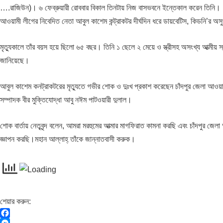
….রাজিউন)। ৬ ফেব্রুয়ারী রোববার বিকাল তিনটায় নিজ বাসভবনে ইন্তেকাল করেন তিনি।
আওয়ামী লীগের নিবেদিত নেতা আবুল কাশেম কন্ট্রাকটর দীর্ঘদিন ধরে ডায়বেটিস, কিডনি’র 
মৃত্যুকালে তাঁর বয়স হয়ে ছিলো ৬৫ বছর। তিনি ১ ছেলে ২ মেয়ে ও স্ত্রীসহ অসংখ্য আত্মীয়
জানিয়েছে।
আবুল কাশেম কনট্রাকটরের মৃত্যুতে গভীর শোক ও দুঃখ প্রকাশ করেছেন চাঁদপুর জেলা আওয়
সম্পাদক বীর মুক্তিযোদ্ধা আবু নঈম পাটওয়ারী দুলাল।
শোক বার্তায় নেতৃবৃন্দ বলেন, আমরা মরহুমের আত্মার মাগফিরাত কামনা করছি এবং চাঁদপুর জ
জ্ঞাপন করছি।মহান আল্লাহ্ তাঁকে জান্নাতবাসী করুক।
শেয়ার করুন:
F