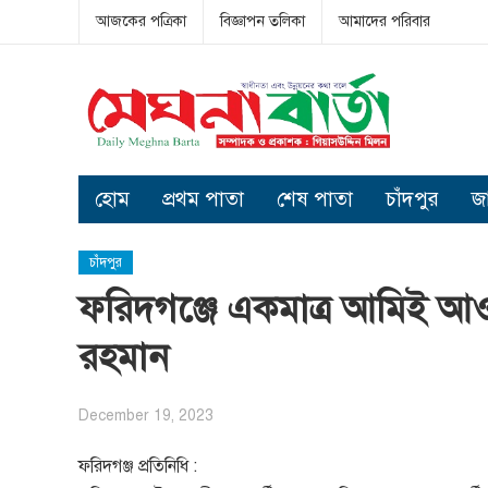
আজকের পত্রিকা
বিজ্ঞাপন তলিকা
আমাদের পরিবার
হোম
প্রথম পাতা
শেষ পাতা
চাঁদপুর
জ
চাঁদপুর
ফরিদগঞ্জে একমাত্র আমিই আওয়া
রহমান
December 19, 2023
ফরিদগঞ্জ প্রতিনিধি :