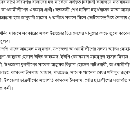
মীদের সাথে ফরিদগঞ্জ বাজারের হল মার্কেটে অবস্থিত নির্বাচনী কার্যালয়ে মতবিনি
ওয়ামীলীগের একমাত্র প্রার্থী। জননেত্রী শেখ হাসিনা চতুর্থবারের মতো আম
ান্ত না হয়ে জানুয়ারি মাসের ৭ তারিখে সকলে মিলে ভোটকেন্দ্রে গিয়ে নৈাকায়
খনির মাধ্যমে সরকারের সকল উন্নয়নের চিত্র দেশের মানুষের কাছে তুলে ধরবে
তুলব।
সভাপতি খাজে আহমেদ মজুমদার, উপজেলা আওয়ামীলীগের সদস্য অ্যাডঃ মোহা
যুগ্ম-আহ্বায়ক হেলাল উদ্দিন আহমেদ, ইউপি চেয়ারম্যান মাহমুদুল হাসান মিরাজ
, উপজেলা যুবলীগের সাবেক আহ্বায়ক বিল্লাল হোসেন পাটওয়ারী, আওয়ামীলী
া অ্যাডঃ. কামরুল ইসলাম রোমান, পারভেজ, সাবেক প্যানেল মেয়র খলিলুর রহমা
, উপজেলা ছাত্রলীগের সভাপতি কামরুল ইসলাম, পৌর ছাত্রলীগের সভাপতি 
তাকর্মী।