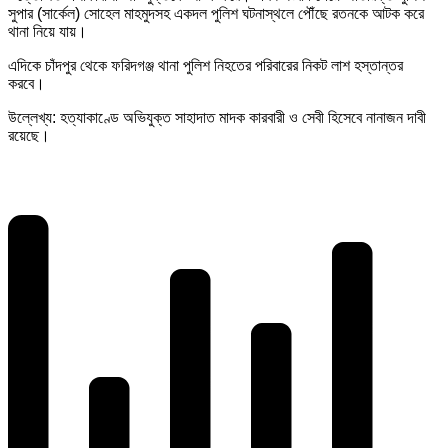
সুপার (সার্কেল) সোহেল মাহমুদসহ একদল পুলিশ ঘটনাস্থলে পৌঁছে রতনকে আটক করে
থানা নিয়ে যায়।
এদিকে চাঁদপুর থেকে ফরিদগঞ্জ থানা পুলিশ নিহতের পরিবারের নিকট লাশ হস্তান্তর
করবে।
উল্লেখ্য: হত্যাকাণ্ডে অভিযুক্ত সাহাদাত মাদক কারবারী ও সেবী হিসেবে নানাজন দাবী
রয়েছে।