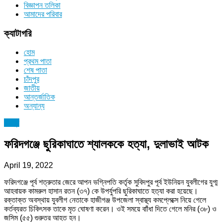
বিজ্ঞাপন তলিকা
আমাদের পরিবার
ক্যাটাগরি
হোম
প্রথম পাতা
শেষ পাতা
চাঁদপুর
জাতীয়
আন্তর্জাতিক
অন্যান্য
চাঁদপুর
ফরিদগঞ্জে ছুরিকাঘাতে শ্যালককে হত্যা, দুলাভাই আটক
April 19, 2022
ফরিদগঞ্জে পূর্ব শত্রুতার জেরে আপন ভগ্নিপতি কর্তৃক সুবিদপুর পূর্ব ইউনিয়ন যুবলীগের যুগ্ম
আহবায়ক কামরুল হাসান রতন (৩৭) কে উপর্যুপরি ছুরিকাঘাতে হত্যা করা হয়েছে।
রক্তাক্ত অবস্থায় যুবলীগ নেতাকে হাজীগঞ্জ উপজেলা স্বাস্থ্য কমপ্লেক্সে নিয়ে গেলে
কর্তব্যরত চিকিৎসক তাকে মৃত ঘোষণা করেন। ওই সময়ে বাাঁধা দিতে গেলে মনির (৩৮) ও
জসিম (৫৫) গুরুতর আহত হন।