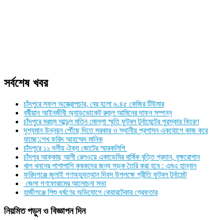
সর্বশেষ খবর
চাঁদপুরে সফল অস্ত্রোপচার, বের হলো ৬.৪৫ কেজির টিউমার
বর্ষীয়ান আইনজীবী অ্যাডভোকেট রুহুল আমিনের দাফন সম্পন্ন
চাঁদপুরে মরহুম আব্দুল মতিন মোল্লা স্মৃতি ফুটবল টুর্নামেন্টের পুরস্কার বিতরণ
দৃশ্যমান উন্নয়ন পৌঁছে দিতে সরকার ও স্থানীয় প্রশাসন একযোগে কাজ করে
যাচ্ছে:শেখ ফরিদ আহম্মেদ মানিক
চাঁদপুরে ১১ দলীয় ঐক্য জোটের স্মারকলিপি
চাঁদপুর আক্কাছ আলী রেলওয়ে একাডেমির বার্ষিক বৃত্তি প্রদান, বৃক্ষরোপান
খাল খননের পাশাপাশি কৃষকদের জন্য সড়ক তৈরি করা হবে : এমএ হান্নান
ফরিদগঞ্জে জুলাই গণঅভ্যুত্থান দিবস উপলক্ষে প্রীতি ফুটবল টুর্নামেন্ট
জেলা গণফোরামের আলোচনা সভা
হাজীগঞ্জে শিশু ধর্ষণের অভিযোগে কেয়ারটেকার গ্রেফতার
নিয়মিত পড়ুন ও বিজ্ঞাপন দিন