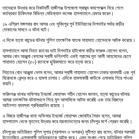
তাদেরকে উদ্ধার করে নিকটবর্তী হাজীগঞ্জ উপজেলা স্বাস্থ্য কমপ্লেক্সে নিয়ে গেলে
কর্তব্যরত চিকিৎসক বিভিন্ন মেডিক্যাল কলেজ হাসপাতালে রেফার করেন।
১৯ এপ্রিল মঙ্গলবার বাদ আসর ৩নং সুবিদপুর পূর্ব ইউনিয়নের দিগদাইর সর্দার বাড়ীর
দোকানের সামনে এ ঘটনা ঘটে।
এ দিকে হত্যা কান্ডের ঘটনায় পুলিশ তাৎক্ষণিক ঘাতক সাহাদাত হোসেনকে আটক করেছে।
হাসপাতালে আসা নিহত রতনের ভাই দিগদাইর হাটখোলা বাড়ীর ফারুক হোসেন বলেন,
আমার বোন আঞ্জুমা বেগমের স্বামী ভগ্নিপতি একই গ্রামের মৃত আলী আহমেদের ছেলে
শাহাদাত হোসেন (৫০) রতনকে ছুরিকাঘাতে করে হত্যা করে।
নিহতের বোন আঞ্জুমা বেগম বলেন, আমার স্বামী শাহাদাত হোসেন ঢাকার ব্যবসায়ী এবং পূর্ব
বিরোধকে কেন্দ্র করে এ হামলা চালায়। এদিকে হামলাকারী কাউকে এলাকায় গিয়ে পাওয়া
যায়নি।
ফরিদগঞ্জ থানার অফিসার ইনচার্জ মোহাম্মদ শহীদ হোসেন জানান, হত্যা কান্ডের ঘটনায়
আমরা তাৎক্ষণিক ঘটনাস্থলে গিয়ে মুল আসামিকে আটক করেছি এবং তার বিরুদ্ধে
আইনগত ব্যবস্থা প্রক্রিয়াধিন রয়েছে ।
এ বিষয়ে হাজীগঞ্জ থানা অফিসার ইনচার্জ মোহাম্মদ জোবাইর সৈয়দ বলেন, আমরা
হাসপাতাল থেকে মৃতদেহ উদ্ধার করে ময়নাতদন্তের জন্য চাঁদপুর মর্গে প্রেরন করেছি।
চাঁদপুরের অতিরিক্ত পুলিশ সুপার (প্রশাসন ও অপরাধ) সুদীপ্ত রায় বলেন, ঘটনার পরপরই
উত্তেজিত এলাকাবাসী অভিযুক্তকে আটক করে। এমন সংবাদ পেয়ে অতিরিক্ত পুলিশ