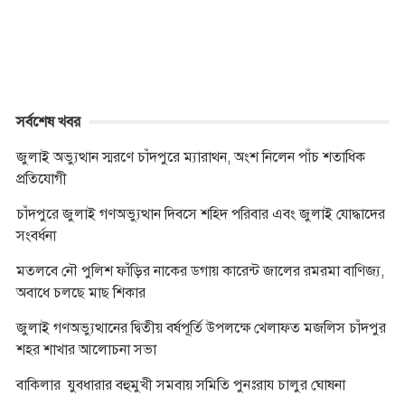
r
সর্বশেষ খবর
জুলাই অভ্যুত্থান স্মরণে চাঁদপুরে ম্যারাথন, অংশ নিলেন পাঁচ শতাধিক
প্রতিযোগী
চাঁদপুরে জুলাই গণঅভ্যুত্থান দিবসে শহিদ পরিবার এবং জুলাই যোদ্ধাদের
সংবর্ধনা
মতলবে নৌ পুলিশ ফাঁড়ির নাকের ডগায় কারেন্ট জালের রমরমা বাণিজ্য,
অবাধে চলছে মাছ শিকার
জুলাই গণঅভ্যুত্থানের দ্বিতীয় বর্ষপূর্তি উপলক্ষে খেলাফত মজলিস চাঁদপুর
শহর শাখার আলোচনা সভা
বাকিলার যুবধারার বহুমুখী সমবায় সমিতি পুনঃরায চালুর ঘোষনা