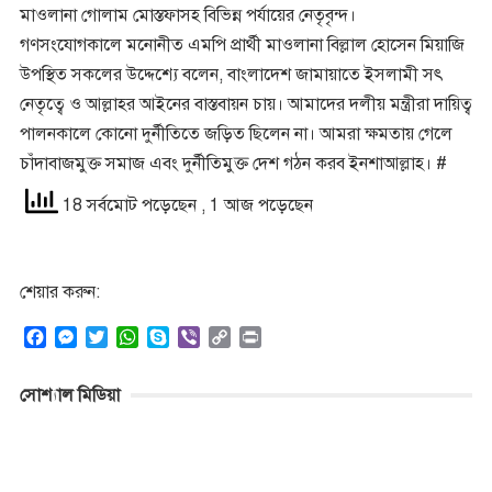
মাওলানা গোলাম মোস্তফাসহ বিভিন্ন পর্যায়ের নেতৃবৃন্দ।
গণসংযোগকালে মনোনীত এমপি প্রার্থী মাওলানা বিল্লাল হোসেন মিয়াজি
উপস্থিত সকলের উদ্দেশ্যে বলেন, বাংলাদেশ জামায়াতে ইসলামী সৎ
নেতৃত্বে ও আল্লাহর আইনের বাস্তবায়ন চায়। আমাদের দলীয় মন্ত্রীরা দায়িত্ব
পালনকালে কোনো দুর্নীতিতে জড়িত ছিলেন না। আমরা ক্ষমতায় গেলে
চাঁদাবাজমুক্ত সমাজ এবং দুর্নীতিমুক্ত দেশ গঠন করব ইনশাআল্লাহ। #
18 সর্বমোট পড়েছেন
, 1 আজ পড়েছেন
শেয়ার করুন:
F
M
T
W
S
V
C
P
a
e
w
h
k
i
o
r
c
s
i
a
y
b
p
i
সোশ্যাল মিডিয়া
e
s
t
t
p
e
y
n
b
e
t
s
e
r
L
t
o
n
e
A
i
o
g
r
p
n
k
e
p
k