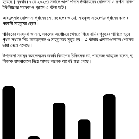
হয়েছে। বুধবার (৭ মে ২০২৫) সকালে গুপ্টি পশ্চিম ইউনিয়নের ষোলদানা ও রূপসা দক্ষিণ
ইউনিয়নের সাহেবগঞ্জ গ্রামে এ ঘটনা ঘটে।
আবদুল্লাহ ষোলদানা গ্রামের মো. রুবেলের ও মো. মাহফুজ সাহেবগঞ্জ গ্রামের কাতার
প্রবাসী মাহবুবের ছেলে।
পরিবারের সদস্যরা জানান, সকলের অগোচরে খেলতে গিয়ে বাড়ির পুকুরের পানিতে ডুবে
পৃথক স্থানে শিশু আবদুল্লাহ ও মাহফুজের মৃত্যু হয়। এ ঘটনায় এলাকাগুলোতে শোকের
ছায়া নেমে এসেছে।
উপজেলা স্বাস্থ্য কমপ্লেক্সের জরুরি বিভাগের চিকিৎসক ডা. পারভেজ আহমেদ বলেন, দু
শিশুকে হাসপাতালে নিয়ে আসার অনেক আগেই মারা গেছে।