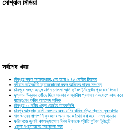
সোশ্যাল মিডিয়া
সর্বশেষ খবর
চাঁদপুরে সফল অস্ত্রোপচার, বের হলো ৬.৪৫ কেজির টিউমার
বর্ষীয়ান আইনজীবী অ্যাডভোকেট রুহুল আমিনের দাফন সম্পন্ন
চাঁদপুরে মরহুম আব্দুল মতিন মোল্লা স্মৃতি ফুটবল টুর্নামেন্টের পুরস্কার বিতরণ
দৃশ্যমান উন্নয়ন পৌঁছে দিতে সরকার ও স্থানীয় প্রশাসন একযোগে কাজ করে
যাচ্ছে:শেখ ফরিদ আহম্মেদ মানিক
চাঁদপুরে ১১ দলীয় ঐক্য জোটের স্মারকলিপি
চাঁদপুর আক্কাছ আলী রেলওয়ে একাডেমির বার্ষিক বৃত্তি প্রদান, বৃক্ষরোপান
খাল খননের পাশাপাশি কৃষকদের জন্য সড়ক তৈরি করা হবে : এমএ হান্নান
ফরিদগঞ্জে জুলাই গণঅভ্যুত্থান দিবস উপলক্ষে প্রীতি ফুটবল টুর্নামেন্ট
জেলা গণফোরামের আলোচনা সভা