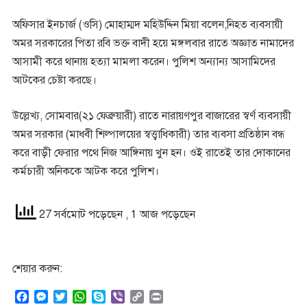
অফিসার ইনচার্জ (ওসি) মোহাম্মদ মহিউদ্দিন মিয়া বলেন,নিহত ব্যবসায়ী
অমর সরকারের পিতা রবি ভক্ত বাদী হয়ে মঙ্গলবার রাতে অজ্ঞাত নামাদের
আসামী করে থানায় হত্যা মামলা করেন। পুলিশ অন্যান্য আসামিদের
আটকের চেষ্টা করছে।
উল্লেখ্য, সোমবার(২১ ফেব্রুয়ারী) রাতে নারায়ণপুর বাজারের স্বর্ণ ব্যবসায়ী
অমর সরকার (মাধবী শিল্পালয়ের স্বত্ত্বাধিকারী) তার ব্যবসা প্রতিষ্ঠান বন্ধ
করে বাড়ী ফেরার পথে নিজ আঙ্গিনায় খুন হন। ওই রাতেই তার দোকানের
কর্মচারী অনিককে আটক করে পুলিশ।
27 সর্বমোট পড়েছেন
, 1 আজ পড়েছেন
শেয়ার করুন:
F
M
T
W
S
V
C
P