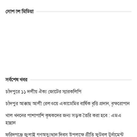
a
e
w
h
k
i
o
r
c
s
i
a
y
b
p
i
সোশ্যাল মিডিয়া
e
s
t
t
p
e
y
n
b
e
t
s
e
r
L
t
o
n
e
A
i
o
g
r
p
n
k
e
p
k
r
সর্বশেষ খবর
চাঁদপুরে ১১ দলীয় ঐক্য জোটের স্মারকলিপি
চাঁদপুর আক্কাছ আলী রেলওয়ে একাডেমির বার্ষিক বৃত্তি প্রদান, বৃক্ষরোপান
খাল খননের পাশাপাশি কৃষকদের জন্য সড়ক তৈরি করা হবে : এমএ
হান্নান
ফরিদগঞ্জে জুলাই গণঅভ্যুত্থান দিবস উপলক্ষে প্রীতি ফুটবল টুর্নামেন্ট