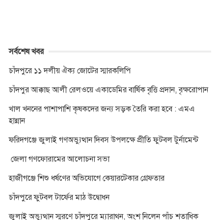
সর্বশেষ খবর
চাঁদপুরে ১১ দলীয় ঐক্য জোটের স্মারকলিপি
চাঁদপুর আক্কাছ আলী রেলওয়ে একাডেমির বার্ষিক বৃত্তি প্রদান, বৃক্ষরোপান
খাল খননের পাশাপাশি কৃষকদের জন্য সড়ক তৈরি করা হবে : এমএ
হান্নান
ফরিদগঞ্জে জুলাই গণঅভ্যুত্থান দিবস উপলক্ষে প্রীতি ফুটবল টুর্নামেন্ট
জেলা গণফোরামের আলোচনা সভা
হাজীগঞ্জে শিশু ধর্ষণের অভিযোগে কেয়ারটেকার গ্রেফতার
চাঁদপুরে ফুটবল টার্ফের মাঠ উদ্বোধন
জুলাই অভ্যুত্থান স্মরণে চাঁদপুরে ম্যারাথন, অংশ নিলেন পাঁচ শতাধিক