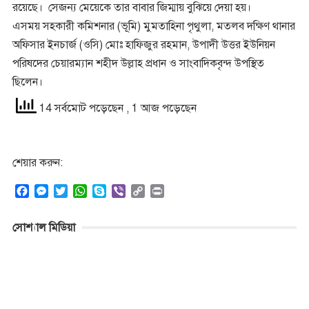
রয়েছে। সেজন্য মেয়েকে তার বাবার জিম্মায় বুঝিয়ে দেয়া হয়।
এসময় সহকারী কমিশনার (ভূমি) মুমতাহিনা পৃথুলা, মতলব দক্ষিণ থানার
অফিসার ইনচার্জ (ওসি) মোঃ হাফিজুর রহমান, উপাদী উত্তর ইউনিয়ন
পরিষদের চেয়ারম্যান শহীদ উল্লাহ প্রধান ও সাংবাদিকবৃন্দ উপস্থিত
ছিলেন।
14 সর্বমোট পড়েছেন
, 1 আজ পড়েছেন
শেয়ার করুন:
F
M
T
W
S
V
C
P
a
e
w
h
k
i
o
r
c
s
i
a
y
b
p
i
সোশ্যাল মিডিয়া
e
s
t
t
p
e
y
n
b
e
t
s
e
r
L
t
o
n
e
A
i
o
g
r
p
n
k
e
p
k
r