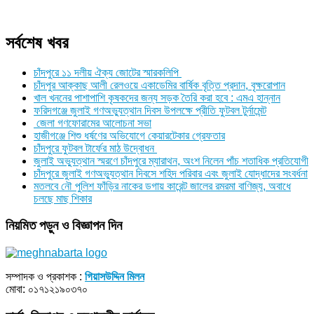
সর্বশেষ খবর
চাঁদপুরে ১১ দলীয় ঐক্য জোটের স্মারকলিপি
চাঁদপুর আক্কাছ আলী রেলওয়ে একাডেমির বার্ষিক বৃত্তি প্রদান, বৃক্ষরোপান
খাল খননের পাশাপাশি কৃষকদের জন্য সড়ক তৈরি করা হবে : এমএ হান্নান
ফরিদগঞ্জে জুলাই গণঅভ্যুত্থান দিবস উপলক্ষে প্রীতি ফুটবল টুর্নামেন্ট
জেলা গণফোরামের আলোচনা সভা
হাজীগঞ্জে শিশু ধর্ষণের অভিযোগে কেয়ারটেকার গ্রেফতার
চাঁদপুরে ফুটবল টার্ফের মাঠ উদ্বোধন
জুলাই অভ্যুত্থান স্মরণে চাঁদপুরে ম্যারাথন, অংশ নিলেন পাঁচ শতাধিক প্রতিযোগী
চাঁদপুরে জুলাই গণঅভ্যুত্থান দিবসে শহিদ পরিবার এবং জুলাই যোদ্ধাদের সংবর্ধনা
মতলবে নৌ পুলিশ ফাঁড়ির নাকের ডগায় কারেন্ট জালের রমরমা বাণিজ্য, অবাধে
চলছে মাছ শিকার
নিয়মিত পড়ুন ও বিজ্ঞাপন দিন
সম্পাদক ও প্রকাশক :
গিয়াসউদ্দিন মিলন
মোবা: ০১৭১২১৯০৩৭০