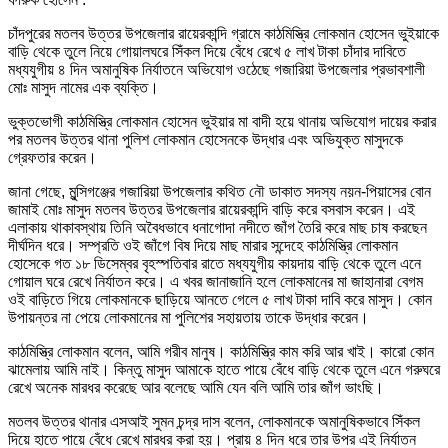
চাঁদপুরের মতলব উত্তর উপজেলার রায়েরকান্দি গ্রামে কাঠমিস্ত্রি লোকমান হোসেন ভুইয়াকে
বাড়ি থেকে তুলে নিয়ে গোয়ালঘরে সিঁকল দিয়ে বেঁধে রেখে ৫ লাখ টাকা চাঁদার দাবিতে
মধ্যযুগীয় ৪ দিন অমানুষিক নির্যাতনে অভিযোগ ওঠেছে গজারিয়া উপজেলার প্রভাবশালী
মোঃ মাসুদ নামের এক ব্যক্তি।
ভুক্তভোগী কাঠমিস্ত্রি লোকমান হোসেন ভুইয়ার মা বাদী হয়ে থানায় অভিযোগ দায়ের করার
পর মতলব উত্তর থানা পুলিশ লোকমান হোসেনকে উদ্ধার এবং অভিযুক্ত মাসুদকে
গ্রেফতার করেন।
জানা গেছে, মুন্সিগঞ্জের গজারিয়া উপজেলার কথিত নৌ ডাকাত সদস্য নয়ন-পিয়াসের বোন
জামাই মোঃ মাসুদ মতলব উত্তর উপজেলার রায়েরকান্দি বাড়ি করে বসবাস করেন। এই
এলাকায় থাকাবস্থায় তিনি অবৈধভাবে ধনাগোদা নদীতে জাঁগ তৈরি করে মাছ চাষ করছেন
দীর্ঘদিন ধরে। সম্প্রতি ওই জাঁগে বিষ দিয়ে মাছ মারার সন্দেহে কাঠমিস্ত্রি লোকমান
হোসেকে গত ১৮ ডিসেম্বর বৃহস্পতিবার রাতে মধ্যযুগীয় কায়দায় বাড়ি থেকে তুলে এনে
গোয়াল ঘরে রেখে নির্যাতন করে। এ খবর জানাজানি হলে লোকমানের মা জাহানারা বেগম
ওই বাড়িতে গিয়ে লোকমানকে ছাড়িয়ে আনতে গেলে ৫ লাখ টাকা দাবি করে মাসুদ। কোন
উপায়ন্তর না পেয়ে লোকমানের মা পুলিশের সহায়তায় তাকে উদ্ধার করেন।
কাঠমিস্ত্রি লোকমান বলেন, আমি গরীব মানুষ। কাঠমিস্ত্রি কাম করি আর খাই। কারো কোন
ঝামেলায় আমি নাই। কিন্তু মাসুদ আমাকে হাতে পায়ে বেঁধে বাড়ি থেকে তুলে এনে গরুঘরে
রেখে অনেক মারধর করেছে আর বলেছে আমি যেন বলি আমি তার জাঁগ ভাংছি।
মতলব উত্তর থানার এসআই সুমন চন্দ্র দাস বলেন, লোকমানকে অমানুষিকভাবে সিঁকল
দিয়ে হাতে পায়ে বেঁধে রেখে মারধর করা হয়। প্রায় ৪ দিন ধরে তার উপর এই নির্যাতন