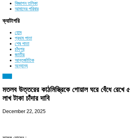
বিজ্ঞাপন তলিকা
আমাদের পরিবার
ক্যাটাগরি
হোম
প্রথম পাতা
শেষ পাতা
চাঁদপুর
জাতীয়
আন্তর্জাতিক
অন্যান্য
চাঁদপুর
মতলব উত্তরের কাঠমিস্ত্রিকে গোয়াল ঘরে বেঁধে রেখে ৫
লাখ টাকা চাঁদার দাবি
December 22, 2025
ফারুক হোসেন :