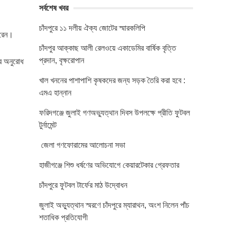
সর্বশেষ খবর
চাঁদপুরে ১১ দলীয় ঐক্য জোটের স্মারকলিপি
করেন।
চাঁদপুর আক্কাছ আলী রেলওয়ে একাডেমির বার্ষিক বৃত্তি
প্রদান, বৃক্ষরোপান
র অনুরোধ
খাল খননের পাশাপাশি কৃষকদের জন্য সড়ক তৈরি করা হবে :
এমএ হান্নান
ফরিদগঞ্জে জুলাই গণঅভ্যুত্থান দিবস উপলক্ষে প্রীতি ফুটবল
টুর্নামেন্ট
জেলা গণফোরামের আলোচনা সভা
হাজীগঞ্জে শিশু ধর্ষণের অভিযোগে কেয়ারটেকার গ্রেফতার
চাঁদপুরে ফুটবল টার্ফের মাঠ উদ্বোধন
জুলাই অভ্যুত্থান স্মরণে চাঁদপুরে ম্যারাথন, অংশ নিলেন পাঁচ
শতাধিক প্রতিযোগী