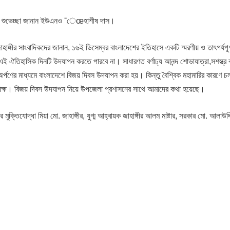
ুলেল শুভেচ্ছা জানান ইউএনও ¯েœহাশীষ দাস।
হাঙ্গীর সাংবাদিকদের জানান, ১৬ই ডিসেম্বর বাংলাদেশের ইতিহাসে একটি স্মরণীয় ও তাৎপর্যপূর
 ঐতিহাসিক দিনটি উদযাপন করতে পারবে না। সাধারণত বর্ণাঢ্য আনন্দ শোভাযাত্রা,সশস্ত্র ব
অর্পণের মাধ্যমে বাংলাদেশে বিজয় দিবস উদযাপন করা হয়। কিন্তু বৈশ্বিক মহামারির কারণে 
কর্তৃপক্ষ। বিজয় দিবস উদযাপন নিয়ে উপজেলা প্রশাসনের সাথে আমাদের কথা হয়েছে।
িযোদ্ধা মিয়া মো. জাহাঙ্গীর, যুগ্ম আহ্বায়ক জাহাঙ্গীর আলম মাষ্টার, সরকার মো. আলাউদ্দ