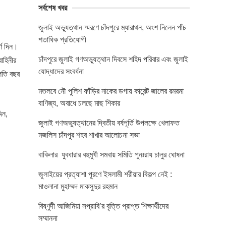
সর্বশেষ খবর
জুলাই অভ্যুত্থান স্মরণে চাঁদপুরে ম্যারাথন, অংশ নিলেন পাঁচ
শতাধিক প্রতিযোগী
্ণ দিন।
চাঁদপুরে জুলাই গণঅভ্যুত্থান দিবসে শহিদ পরিবার এবং জুলাই
াহিনীর
যোদ্ধাদের সংবর্ধনা
চলতি বছর
মতলবে নৌ পুলিশ ফাঁড়ির নাকের ডগায় কারেন্ট জালের রমরমা
বাণিজ্য, অবাধে চলছে মাছ শিকার
িন,
জুলাই গণঅভ্যুত্থানের দ্বিতীয় বর্ষপূর্তি উপলক্ষে খেলাফত
মজলিস চাঁদপুর শহর শাখার আলোচনা সভা
বাকিলার যুবধারার বহুমুখী সমবায় সমিতি পুনঃরায চালুর ঘোষনা
জুলাইয়ের প্রত্যাশা পূরণে ইসলামী শরীয়ার বিকল্প নেই :
মাওলানা মুহাম্মদ মাকসুদুর রহমান
বিষ্ণুদী আজিমিয়া সপ্রাবি’র বৃত্তি প্রাপ্ত শিক্ষার্থীদের
সম্মাননা