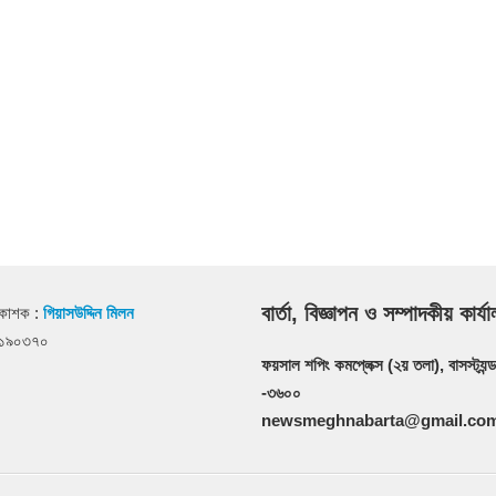
বার্তা, বিজ্ঞাপন ও সম্পাদকীয় কার্য
রকাশক :
গিয়াসউদ্দিন মিলন
২১৯০৩৭০
ফয়সাল শপিং কমপ্লেক্স (২য় তলা), বাসস্ট্যন্ড
-৩৬০০
newsmeghnabarta@gmail.co