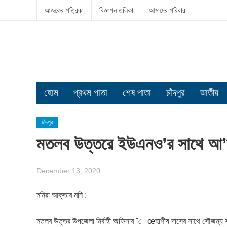
আজকের পত্রিকা
বিজ্ঞাপন তলিকা
আমাদের পরিবার
হোম
প্রথম পাতা
শেষ পাতা
চাঁদপুর
জাতীয়
চাঁদপুর
মতলব উত্তরে ইউএনও’র সাথে আ’লীগ 
December 13, 2020
মনিরা আক্তার মনি :
মতলব উত্তর উপজেলা নির্বাহী অফিসার ¯েœহাশীষ দাসের সাথে সৌজন্য স