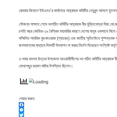
রোববার বিকেলে ইউএনও’র কার্যালয়ে আহ্বায়ক কমিটির নেতৃবৃন্দ আসলে ফ
সৌজন্য সাক্ষাত শেষে নবগঠিত কমিটির আহ্বায়ক বীর মুক্তিযোদ্ধা মিয়া মো.জা
চলতি বছর কোভিড-১৯ বৈশ্বিক মহামারির কারণে দেশের মানুষ একসাথে মিলে এই
সম্মিলিত সামরিক কুচকাওয়াজ (প্যারেড) এবং জাতীয় স্মৃতিসৌধে পুষ্পস্তবক 
জনসমাগমের মাধ্যমে দিবসটি উদযাপন না করার নির্দেশ দিয়েছেন সংশ্লিষ্ট 
এ সময় মতলব উত্তর উপজেলা আওয়ামীলীগের নব গঠিত কমিটির আহ্বায়ক বীর মুক্ত
মোখলেছুুর রহমান মাষ্টার উপস্থিত ছিলেন।
শেয়ার করুন:
F
a
M