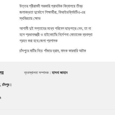
উত্তর শ্রীরামদী সরকারি প্রাথমিক বিদ্যালয়ে তীব্র
জলাবদ্ধতা দুর্ভোগে শিক্ষার্থীরা, বিআইডব্লিউটিএ-এর
স্থবিরতায় ক্ষোভ
আগামী দুই সপ্তাহের মধ্যে পরিবেশ ছাড়পত্র নেন, তা না
হলে প্রধানমন্ত্রী ও হাইকোর্টের নির্দেশনা মোতাবেক ব্যবস্থা
গ্রহন করা হবে:জেলা প্রশাসক
চাঁদপুরে মাটির নিচে গাঁজার ড্রাম, মাদক কারবারি আটক
ালয়
ব্যবস্থাপনা সম্পাদক :
হাসনা জাহান
, চাঁদপুর।
m