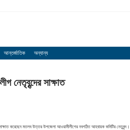
আন্তর্জাতিক
অন্যান্য
নেতৃবৃন্দের সাক্ষাত
াক্ষাত করেছেন মতলব উত্তর উপজেলা আওয়ামীলীগের নবগঠিত আহবায়ক কমিটির নেতৃবৃন্দ।