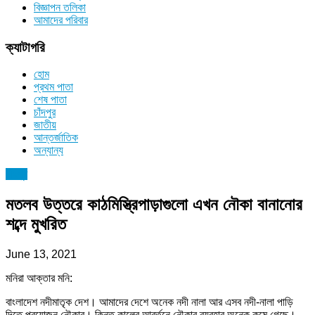
বিজ্ঞাপন তলিকা
আমাদের পরিবার
ক্যাটাগরি
হোম
প্রথম পাতা
শেষ পাতা
চাঁদপুর
জাতীয়
আন্তর্জাতিক
অন্যান্য
চাঁদপুর
মতলব উত্তরে কাঠমিস্ত্রিপাড়াগুলো এখন নৌকা বানানোর
শব্দে মুখরিত
June 13, 2021
মনিরা আক্তার মনি:
বাংলাদেশ নদীমাতৃক দেশ। আমাদের দেশে অনেক নদী নালা আর এসব নদী-নালা পাড়ি
দিতে প্রয়োজন নৌকার। কিন্তু কালের আবর্তনে নৌকার ব্যবহার অনেক কমে গেছে।