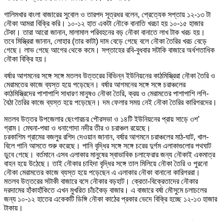
গালিমখার বাংলা বাজারের সুবোল ও তারপদ সূত্রধর বলেন, প্রেত্যেক সপ্তায় ১২-১৩ টা
নৌকা আমরা বিক্রি করি। ১০-১২ হাত একটা নৌকে বানাতি খরচা হয় ১০-১৫ হাজার
টেকা। তারা আরো জানান, মালামাল পরিবহনের বড় নৌকা বানাতে লাখ টাক খরচ হয়।
তবে মিস্ত্রিরা জানান, লোহার (তার কাটা) দাম বেড়ে গেছে বলে নৌকা তৈরির খরচ বেড়ে
গেছে। লাভ গেছে আগের থেকে কমে। সপ্তাহের রবি-বুধবার সটাকি বাজারে অর্ধশতাধিক
নৌকা বিক্রি হয়।
বর্ষার আগমনের সঙ্গে সঙ্গে মতলব উত্তরের বিভিন্ন ইউনিয়নের কাঠমিস্ত্রিরা নৌকা তৈরি ও
মেরামতের কাজে ব্যস্ত হয়ে পড়েছেন। বর্ষার আগমনের সঙ্গে সঙ্গে চরাঞ্চলের
কাঠমিস্ত্রিদের পাশাপাশি সাধারণ মানুষও নৌকা তৈরি, ক্রয় ও মেরামতের পাশাপাশি লগি-
বৈঠা তৈরির কাজে ব্যস্ত হয়ে পড়েছেন। দম ফেলার সময় নেই নৌকা তৈরির কারিগরদের।
মতলব উত্তর উপজেলার ছেংগারচর পৌরসভা ও ১৪টি ইউনিয়নের প্রায় সাড়ে ৩শ’
গ্রাম। মেঘনা-পদ্মা ও ধনাগোদা নদীর তীর ও চরাঞ্চল রয়েছে।
চরকাশিম গ্রামের বজলুর রশিদ দেওয়ান জানান, বর্ষার আগমনে চরাঞ্চলের মাঠ-ঘাট, খাল-
বিলে পানি আসতে শুরু করেছে। পানি বৃদ্ধির সঙ্গে সঙ্গে চরের দুর্গম এলাকাগুলোর পথঘাট
ডুবে গেছে। বর্তমানে এসব এলাকার মানুষের স্বাভাবিক চলাফেরার জন্য নৌকাই একমাত্র
বাহন হয়ে উঠেছে। তাই নৌকার চাহিদা বৃদ্ধির সঙ্গে তাল মিলিয়ে নৌকা তৈরি ও পুরনো
নৌকা মেরামতের কাজে ব্যস্ত হয়ে পড়েছেন এ এলাকার নৌকা বানানো কারিগররা।
মতলব উত্তরের সটাকী বাজারে বসে নৌকার বড়হাট। ক্রেতা-বিক্রেতাদের নৌকার
দরদামের হাঁকাহাঁকিতে এখন মুখরিত চাঁচকৈড় বাজার। এ বাজারে বর্ষা মৌসুমে চলাচলের
জন্য ১০-১২ হাতের একেকটি ডিঙ্গি নৌকা কাঠের প্রকার ভেদে বিক্রি হচ্ছে ১২-১৩ হাজার
টাকায়।