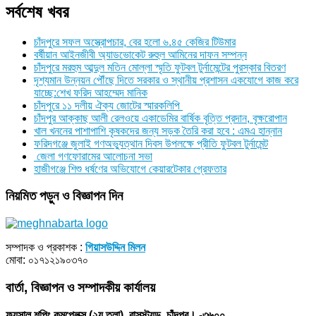
সর্বশেষ খবর
চাঁদপুরে সফল অস্ত্রোপচার, বের হলো ৬.৪৫ কেজির টিউমার
বর্ষীয়ান আইনজীবী অ্যাডভোকেট রুহুল আমিনের দাফন সম্পন্ন
চাঁদপুরে মরহুম আব্দুল মতিন মোল্লা স্মৃতি ফুটবল টুর্নামেন্টের পুরস্কার বিতরণ
দৃশ্যমান উন্নয়ন পৌঁছে দিতে সরকার ও স্থানীয় প্রশাসন একযোগে কাজ করে
যাচ্ছে:শেখ ফরিদ আহম্মেদ মানিক
চাঁদপুরে ১১ দলীয় ঐক্য জোটের স্মারকলিপি
চাঁদপুর আক্কাছ আলী রেলওয়ে একাডেমির বার্ষিক বৃত্তি প্রদান, বৃক্ষরোপান
খাল খননের পাশাপাশি কৃষকদের জন্য সড়ক তৈরি করা হবে : এমএ হান্নান
ফরিদগঞ্জে জুলাই গণঅভ্যুত্থান দিবস উপলক্ষে প্রীতি ফুটবল টুর্নামেন্ট
জেলা গণফোরামের আলোচনা সভা
হাজীগঞ্জে শিশু ধর্ষণের অভিযোগে কেয়ারটেকার গ্রেফতার
নিয়মিত পড়ুন ও বিজ্ঞাপন দিন
সম্পাদক ও প্রকাশক :
গিয়াসউদ্দিন মিলন
মোবা: ০১৭১২১৯০৩৭০
বার্তা, বিজ্ঞাপন ও সম্পাদকীয় কার্যালয়
ফয়সাল শপিং কমপ্লেক্স (২য় তলা), বাসস্ট্যন্ড, চাঁদপুর। -৩৬০০