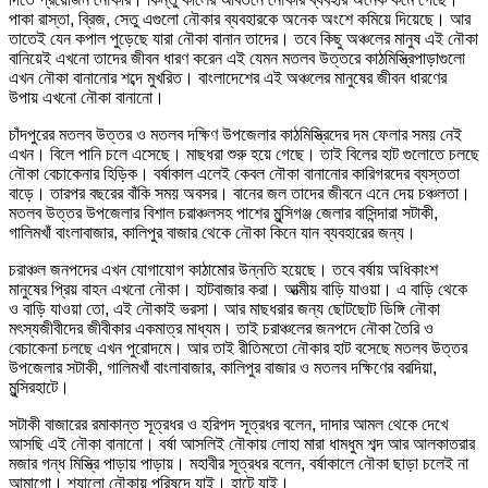
পাকা রাস্তা, ব্রিজ, সেতু এগুলো নৌকার ব্যবহারকে অনেক অংশে কমিয়ে দিয়েছে। আর
তাতেই যেন কপাল পুড়েছে যারা নৌকা বানান তাদের। তবে কিছু অঞ্চলের মানুষ এই নৌকা
বানিয়েই এখনো তাদের জীবন ধারণ করেন এই যেমন মতলব উত্তরে কাঠমিস্ত্রিপাড়াগুলো
এখন নৌকা বানানোর শব্দে মুখরিত। বাংলাদেশের এই অঞ্চলের মানুষের জীবন ধারণের
উপায় এখনো নৌকা বানানো।
চাঁদপুরের মতলব উত্তর ও মতলব দক্ষিণ উপজেলার কাঠমিস্ত্রিদের দম ফেলার সময় নেই
এখন। বিলে পানি চলে এসেছে। মাছধরা শুরু হয়ে গেছে। তাই বিলের হাট গুলোতে চলছে
নৌকা বেচাকেনার হিড়িক। বর্ষাকাল এলেই কেবল নৌকা বানানোর কারিগরদের ব্যস্ততা
বাড়ে। তারপর বছরের বাঁকি সময় অবসর। বানের জল তাদের জীবনে এনে দেয় চঞ্চলতা।
মতলব উত্তর উপজেলার বিশাল চরাঞ্চলসহ পাশের মুন্সিগঞ্জ জেলার বাসিন্দারা সটাকী,
গালিমখাঁ বাংলাবাজার, কালিপুর বাজার থেকে নৌকা কিনে যান ব্যবহারের জন্য।
চরাঞ্চল জনপদের এখন যোগাযোগ কাঠামোর উন্নতি হয়েছে। তবে বর্ষায় অধিকাংশ
মানুষের প্রিয় বাহন এখনো নৌকা। হাটবাজার করা। আত্মীয় বাড়ি যাওয়া। এ বাড়ি থেকে
ও বাড়ি যাওয়া তো, এই নৌকাই ভরসা। আর মাছধরার জন্য ছোটছোট ডিঙ্গি নৌকা
মৎস্যজীবীদের জীবীকার একমাত্র মাধ্যম। তাই চরাঞ্চলের জনপদে নৌকা তৈরি ও
বেচাকেনা চলছে এখন পুরোদমে। আর তাই রীতিমতো নৌকার হাট বসেছে মতলব উত্তর
উপজেলার সটাকী, গালিমখাঁ বাংলাবাজার, কালিপুর বাজার ও মতলব দক্ষিণের বরদিয়া,
মুন্সিরহাটে।
সটাকী বাজারের রমাকান্ত সূত্রধর ও হরিপদ সূত্রধর বলেন, দাদার আমল থেকে দেখে
আসছি এই নৌকা বানানো। বর্ষা আসলিই নৌকায় লোহা মারা ধামধুম শব্দ আর আলকাতরার
মজার গন্ধ মিস্ত্রি পাড়ায় পাড়ায়। মহাবীর সূত্রধর বলেন, বর্ষাকালে নৌকা ছাড়া চলেই না
আমাগো। শ্যালো নৌকায় পরিষদে যাই। হাটে যাই।