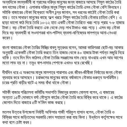
অন্যদিকে মৎস্যজীবী বা গ্রামের দরিদ্র মানুষের জন্য বাজারে আসছে শিমুল কাঠের তৈরি
কম দামের নৌকা। এলাকার দরিদ্র মানুষ শিমুল কাঠের তৈরি এসব নৌকা বেশি কিনছেন।
সটাকি বাজারের নৌকা বিক্রেতা অনীল চন্দ্র জানান, সব ধরনের কাঠেই নৌকা তৈরি করা
যায়। তবে সাধারণ মানুষের কাছে অল্প খরচে শিমুল কাঠের তৈরি নৌকার চাহিদা বেশি। এ
ছাড়া ভালো কাঠ দিয়ে তৈরি ১০-১২ হাত একটি নৌকা তৈরিতে খরচ পড়ে প্রায় ৭-৮ হাজার
টাকা। বড় নৌকা তৈরি করতে এক থেকে দেড় লাখ টাকাও খরচ পড়ে। এসব বড় নৌকা
দিয়ে বড় ব্যবসায়ী বা সওদাগররা ধান-পাটসহ ব্যবসা-বাণিজ্যের মালপত্র আনা-নেওয়া
করেন।
বাংলা বাজারের নৌকা তৈরির মিস্ত্রি বাবলু সূত্রধর বলেন, আমরা কারিগররা ছোট-বড় আকার
অনুযায়ী একেকটি নৌকা তৈরি করতে তিন হাজার থেকে ৪০ হাজার টাকা পর্যন্ত মজুরি নিয়ে
থাকি। তবে দিন দিন কাঠসহ নৌকা তৈরির সরঞ্জামের দাম বেড়ে যাওয়ায় এখন আর আগের
মতো লাভ হয় না। তবুও বাপ-দাদার পেশাকে এখনও ধরে রেখেছি।
দীর্ঘদিন ধরে এ অঞ্চলের মানুষ মালপত্র পারাপার এবং জীবন-জীবীকা নির্বাহের জন্য নৌকা
ব্যবহার করে আসছেন। চরাঞ্চলের মানুষের কাছে বর্ষাকালে নৌকার গুরুত্ব অপরিসীম।
চরের প্রতি বাড়ীর ঘাটে এ সময় বাঁধা থাকে নৌকা।
সটাকী বাজার পরিচালনা কমিটির সভাপতি মিজানুর রহমান মোল্লা বলেন, এ বাজারের
অন্তত ১৫টি দোকানে বর্সা মৌসুমে কাঠের নৌকা তৈরি করে বিক্রি করে থাকে। এ কাঠের
জোগান দিতে বাজারে ৫টি স’মিল কাজ করছে।
মতলব উত্তর উপজেলা নির্বাহী অফিসার গাজী শরিফুল হাসান বলেন, নৌকা তৈরি ও
বিক্রির সাথে জড়িতদের সরকারি কোন সহায়তা করা যায় কিনা। উর্ধ্বতন কর্তৃপক্ষের সাথে
কথা বলে চেষ্টা করব।