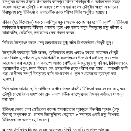
চাঁদপুরের মতলব উত্তর উপজেলার কালিপুরে বিশিষ্ট শিক্ষানুরাগী ও সমাজসেবক মরহুম
ফয়েজ আহম্মেদ চৌধুরী এবং মরহুমা বেগম মাসুদা ফয়েজ চৌধুরীর স্মরণে একদিনের
বিনামূল্যে চক্ষু চিকিৎসা ও ডায়াবেটিক রক্ত পরীক্ষা শিবির অনুষ্ঠিত হয়েছে।
রবিবার (২১ ডিসেম্বর) সকালে কালিপুর স্কুল অ্যান্ড কলেজ প্রাঙ্গণে দিনব্যাপী এ চিকিৎসা
কার্যক্রমে উপজেলার বিভিন্ন এলাকার প্রায় এক হাজার মানুষ বিনামূল্যে চক্ষু পরীক্ষা ও
ডায়াবেটিস, মেডিসিন, হৃদরোগের সেবা গ্রহণ করেন।
শিবিরের উদ্বোধন করেন সেতু মন্ত্রণালয়ের যুগ্ম সচিব ভিখারুদ্দৌলা চৌধুরী ভুলু।
উদ্বোধনী বক্তব্যে তিনি বলেন, প্রতিবছরের ন্যায় এবারও ফয়েজ আহম্মেদ চৌধুরী
মেমোরিয়াল হাসপাতাল এন্ড ডায়াগনস্টিক কমপ্লেক্সের উদ্যোগে এই চক্ষু ক্যাম্পের
আয়োজন করা হয়েছে। এ ক্যাম্পে আগত রোগীদের বিনামূল্যে চক্ষু পরীক্ষা, চিকিৎসাপত্র,
প্রয়োজনীয় ওষুধ, চশমা বিতরণ এবং ডায়াবেটিক রক্ত পরীক্ষা করা হচ্ছে। পাশাপাশি ছানি
পড়া রোগীদের সম্পূর্ণ বিনামূল্যে ছানি অপারেশন ও লেন্স সংযোজনের ব্যবস্থা করা
হয়েছে।
তিনি আরও জানান, ছানি রোগীদের অপারেশনসহ যাবতীয় চিকিৎসা ব্যয় ফয়েজ আহম্মেদ
চৌধুরী মেমোরিয়াল হাসপাতাল এন্ড ডায়াগনস্টিক কমপ্লেক্সের নিজস্ব অর্থায়নে সম্পন্ন
করা হবে।
চিকিৎসা সেবায় ঢাকা মেডিকেল কলেজ হাসপাতালের প্রাক্তন বিভাগীয় প্রধান (চক্ষু
বিভাগ) অধ্যাপক ডা. জামাল নিজামুদ্দিনের নেতৃত্বে ৮ সদস্যের একটি চক্ষু বিশেষজ্ঞ
চিকিৎসক দল অংশগ্রহণ করেন।
এ সময় উপস্থিত ছিলেন ফয়েজ আহম্মেদ চৌধুরী মেমোরিয়াল হাসপাতাল এন্ড