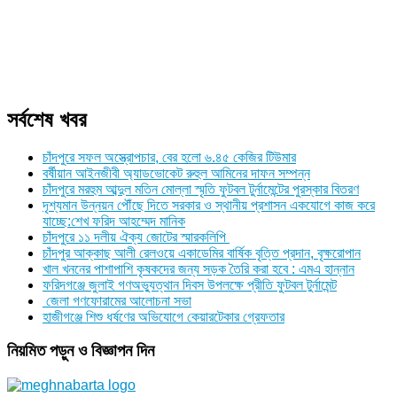
সর্বশেষ খবর
চাঁদপুরে সফল অস্ত্রোপচার, বের হলো ৬.৪৫ কেজির টিউমার
বর্ষীয়ান আইনজীবী অ্যাডভোকেট রুহুল আমিনের দাফন সম্পন্ন
চাঁদপুরে মরহুম আব্দুল মতিন মোল্লা স্মৃতি ফুটবল টুর্নামেন্টের পুরস্কার বিতরণ
দৃশ্যমান উন্নয়ন পৌঁছে দিতে সরকার ও স্থানীয় প্রশাসন একযোগে কাজ করে
যাচ্ছে:শেখ ফরিদ আহম্মেদ মানিক
চাঁদপুরে ১১ দলীয় ঐক্য জোটের স্মারকলিপি
চাঁদপুর আক্কাছ আলী রেলওয়ে একাডেমির বার্ষিক বৃত্তি প্রদান, বৃক্ষরোপান
খাল খননের পাশাপাশি কৃষকদের জন্য সড়ক তৈরি করা হবে : এমএ হান্নান
ফরিদগঞ্জে জুলাই গণঅভ্যুত্থান দিবস উপলক্ষে প্রীতি ফুটবল টুর্নামেন্ট
জেলা গণফোরামের আলোচনা সভা
হাজীগঞ্জে শিশু ধর্ষণের অভিযোগে কেয়ারটেকার গ্রেফতার
নিয়মিত পড়ুন ও বিজ্ঞাপন দিন