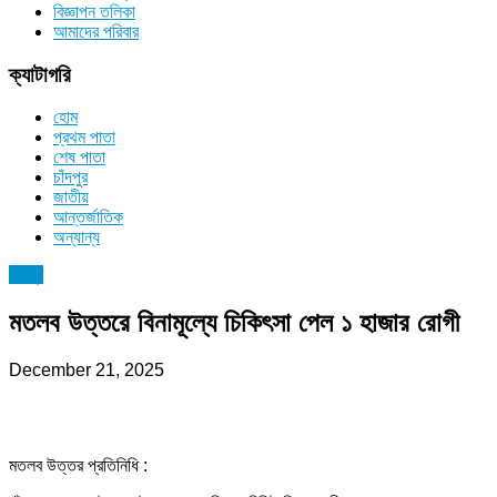
বিজ্ঞাপন তলিকা
আমাদের পরিবার
ক্যাটাগরি
হোম
প্রথম পাতা
শেষ পাতা
চাঁদপুর
জাতীয়
আন্তর্জাতিক
অন্যান্য
চাঁদপুর
মতলব উত্তরে বিনামূল্যে চিকিৎসা পেল ১ হাজার রোগী
December 21, 2025
মতলব উত্তর প্রতিনিধি :