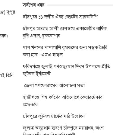
সর্বশেষ খবর
৫) দুপুর
চাঁদপুরে ১১ দলীয় ঐক্য জোটের স্মারকলিপি
চাঁদপুর আক্কাছ আলী রেলওয়ে একাডেমির বার্ষিক
করেন।
বৃত্তি প্রদান, বৃক্ষরোপান
খাল খননের পাশাপাশি কৃষকদের জন্য সড়ক তৈরি
করা হবে : এমএ হান্নান
ফরিদগঞ্জে জুলাই গণঅভ্যুত্থান দিবস উপলক্ষে প্রীতি
ফুটবল টুর্নামেন্ট
লেই তিনি
জেলা গণফোরামের আলোচনা সভা
হাজীগঞ্জে শিশু ধর্ষণের অভিযোগে কেয়ারটেকার
গ্রেফতার
চাঁদপুরে ফুটবল টার্ফের মাঠ উদ্বোধন
জুলাই অভ্যুত্থান স্মরণে চাঁদপুরে ম্যারাথন, অংশ