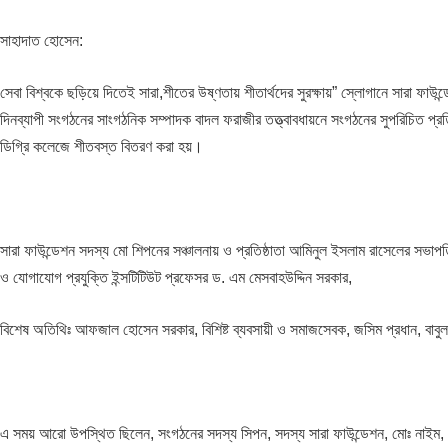
সাহাদাত হোসেন:
সেবা বিশ্বকে ছড়িয়ে দিতেই সারা,শীতের উষ্ণতায় শীতার্থদের সুরক্ষায়” স্লোগানে সারা ফাউ
দিনব্যাপী সংগঠনের সাংগঠনিক সম্পাদক বাদল ফরাজীর তত্ত্বাবধায়নে সংগঠনের সুপরিচিত প্র
ডিগ্রি কলেজে শীতবস্ত বিতরণ করা হয়।
সারা ফাউন্ডেশন সদস্য মো শিপনের সঞ্চালনায় ও প্রতিষ্ঠাতা আমিনুল ইসলাম রাসেলের সভাপতি
ও যোগাযোগ প্রযুক্তি ইন্সটিটিউট প্রফেসর ড. এম মেসবাহউদ্দিন সরকার,
বিশেষ অতিথিঃ আফজাল হোসেন সরকার, বিশিষ্ট ব্যবসায়ী ও সমাজসেবক, জসিম প্রধান, বাব
এ সময় আরো উপস্থিত ছিলেন, সংগঠনের সদস্য সিপন, সদস্য সারা ফাউন্ডেশন, মোঃ নাইম, 