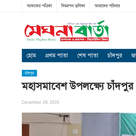
আজকের পত্রিকা
বিজ্ঞাপন তলিকা
আমাদের পরিবার
হোম
প্রথম পাতা
শেষ পাতা
চাঁদপুর
জ
চাঁদপুর
মহাসমাবেশ উপলক্ষ্যে চাঁদপুর 
December 28, 2025