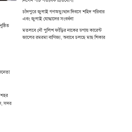
নিলেন পাঁচ শতাধিক প্রতিযোগী
চাঁদপুরে জুলাই গণঅভ্যুত্থান দিবসে শহিদ পরিবার
এবং জুলাই যোদ্ধাদের সংবর্ধনা
ষ্ঠিত
মতলবে নৌ পুলিশ ফাঁড়ির নাকের ডগায় কারেন্ট
জালের রমরমা বাণিজ্য, অবাধে চলছে মাছ শিকার
ননেতা
র শহর
ন, সদর