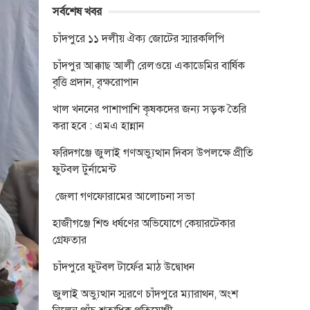
সর্বশেষ খবর
চাঁদপুরে ১১ দলীয় ঐক্য জোটের স্মারকলিপি
চাঁদপুর আক্কাছ আলী রেলওয়ে একাডেমির বার্ষিক
বৃত্তি প্রদান, বৃক্ষরোপান
খাল খননের পাশাপাশি কৃষকদের জন্য সড়ক তৈরি
করা হবে : এমএ হান্নান
ফরিদগঞ্জে জুলাই গণঅভ্যুত্থান দিবস উপলক্ষে প্রীতি
ফুটবল টুর্নামেন্ট
জেলা গণফোরামের আলোচনা সভা
হাজীগঞ্জে শিশু ধর্ষণের অভিযোগে কেয়ারটেকার
গ্রেফতার
চাঁদপুরে ফুটবল টার্ফের মাঠ উদ্বোধন
জুলাই অভ্যুত্থান স্মরণে চাঁদপুরে ম্যারাথন, অংশ