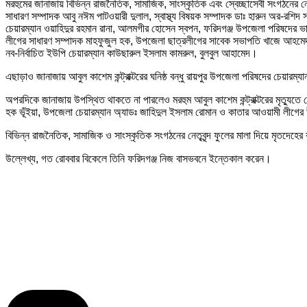
মরহুমের জানাজায় বিভিন্ন রাজনৈতিক, সামাজিক, সাংস্কৃতিক এবং স্বেচ্ছাসেবী সংগঠনের নেত
সাধারণ সম্পাদক আবু নঈম পাটওয়ারী দুলাল, স্বাস্থ্য বিষয়ক সম্পাদক ডাঃ হারুন অর-রশ
চেয়ারম্যান ওয়াহিদুর রহমান রানা, আলমগীর হোসেন স্বপন, ফরিদগঞ্জ উপজেলা পরিষদের 
লীগের সাধারণ সম্পাদক মাহফুজুল হক, উপজেলা ছাত্রলীগের সাবেক সভাপতি খাজে আহমেদ 
নব-নির্বাচিত ইউপি চেয়ারম্যান কাউছারুল ইসলাম কামরুল, বুলবুল আহামেদ।
এছাড়াও জানাজায় আবুল কাশেম কন্ট্রাক্টরের ঘনিষ্ঠ বন্ধু রায়পুর উপজেলা পরিষদের চেয়ারম
অপরদিকে জানাজায় উপস্থিত থাকতে না পারলেও মরহুম আবুল কাশেম কন্ট্রাক্টরের মৃত্যুতে
হক ভূঁইয়া, উপজেলা চেয়ারম্যান অ্যাডঃ জাহিদুল ইসলাম রোমান ও কাতার আওয়ামী লীগের 
বিভিন্ন রাজনৈতিক, সামাজিক ও সাংস্কৃতিক সংগঠনের নেতৃবৃন্দ ফুলের মালা দিয়ে মৃতদেহে
উল্লেখ্য, গত রোববার বিকেলে তিনি ফরিদগঞ্জ নিজ বাসভবনে ইন্তেকাল করেন।