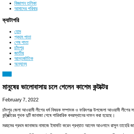
বিজ্ঞাপন তলিকা
আমাদের পরিবার
ক্যাটাগরি
হোম
প্রথম পাতা
শেষ পাতা
চাঁদপুর
জাতীয়
আন্তর্জাতিক
অন্যান্য
চাঁদপুর
মানুষের ভালোবাসায় চলে গেলেন কাশেম কন্টাক্টর
February 7, 2022
চাঁদপুর জেলা আওয়ামী লীগের ধর্ম বিষয়ক সম্পাদক ও ফরিদগঞ্জ উপজেলা আওয়ামী লীগের স
কন্ট্রক্টরের পৃথক দুটি জানাজা শেষে পারিবারিক কবরস্থানের দাফন করা হয়েছে।
মরহুমের প্রথম জানাজার নামাজে ইমামতি করেন প্রখ্যাত আলেম আওলাদে রাসুল তাহেরি