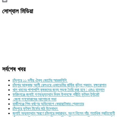
Link
Print
সোশ্যাল মিডিয়া
সর্বশেষ খবর
চাঁদপুরে ১১ দলীয় ঐক্য জোটের স্মারকলিপি
চাঁদপুর আক্কাছ আলী রেলওয়ে একাডেমির বার্ষিক বৃত্তি প্রদান, বৃক্ষরোপান
খাল খননের পাশাপাশি কৃষকদের জন্য সড়ক তৈরি করা হবে : এমএ হান্নান
ফরিদগঞ্জে জুলাই গণঅভ্যুত্থান দিবস উপলক্ষে প্রীতি ফুটবল টুর্নামেন্ট
জেলা গণফোরামের আলোচনা সভা
হাজীগঞ্জে শিশু ধর্ষণের অভিযোগে কেয়ারটেকার গ্রেফতার
চাঁদপুরে ফুটবল টার্ফের মাঠ উদ্বোধন
জুলাই অভ্যুত্থান স্মরণে চাঁদপুরে ম্যারাথন, অংশ নিলেন পাঁচ শতাধিক প্রতিযোগী