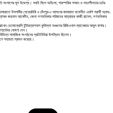
তি সংলাপের মূল উদ্দেশ্য। সবাই মিলে অহিংসা, পারস্পরিক সম্মান ও সহনশীলতার চর্চার
 জামায়াতে ইসলামীর সেক্রেটারি ও চাঁদপুর-৩ আসনের জামায়াত মনোনীত এমপি প্রার্থী অ্যাড.
শেখ মুহাম্মদ জয়নাল আবেদীন, জেলা গণঅধিকার পরিষদের আহ্বায়ক কাজী রাসেল, গণঅধিকার
রাখেন ডেমোক্রেসি ইন্টারন্যাশনাল কুমিল্লা অঞ্চলের রিজিওনাল ম্যানেজার আবুল বাশার।
ৌহার্দ্যের ঘোষণা দেন।
ং বিভিন্ন সামাজিক সংগঠনের প্রতিনিধিরা উপস্থিত ছিলেন।
যোগে সহায়তা প্রদান করেছে।