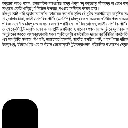
বক্তারা আরও বলেন, রাজনৈতিক দলগুলোর মধ্যে ঐক্য শুধু বক্তব্যে সীমাবদ্ধ না রেখে বাস্ত
মাধ্যমে একটি শান্তিপূর্ণ নির্বাচন উপহার দেওয়ার অঙ্গীকার করেন তারা।
চাঁদপুর মাল্টি-পার্টি অ্যাডভোকেসি ফোরামের সভাপতি মুনির চৌধুরীর সভাপতিত্বে অনুষ্ঠি
শাহাজাহান মিয়া, জাতীয় নাগরিক পার্টির (এনসিপি) চাঁদপুর জেলা সমন্বয় কমিটির প্রধান
পরিষদ মনোনীত চাঁদপুর-৩ আসনের এমপি প্রার্থী মো. জাকির হোসেন, জাতীয় নাগরিক পার্টির (
ডেমোক্রেসি ইন্টারন্যাশনালের কনসালটেন্ট রুবাইয়াত হাসানের সঞ্চালনায় অনুষ্ঠানে মূল প
অনুষ্ঠানের শুরুতে অংশগ্রহণকারী সকল প্রতিদ্বন্দ্বী রাজনৈতিক দলের প্রতিনিধিরা রাজনৈতি
এই সম্প্রীতি সংলাপে বিএনপি, জামায়াতে ইসলামী, জাতীয় নাগরিক পার্টি, গণঅধিকার পরিষ
উল্লেখ্য, ইউকেএইড-এর অর্থায়নে ডেমোক্রেসি ইন্টারন্যাশনাল পরিচালিত বাংলাদেশ স্ট্রে