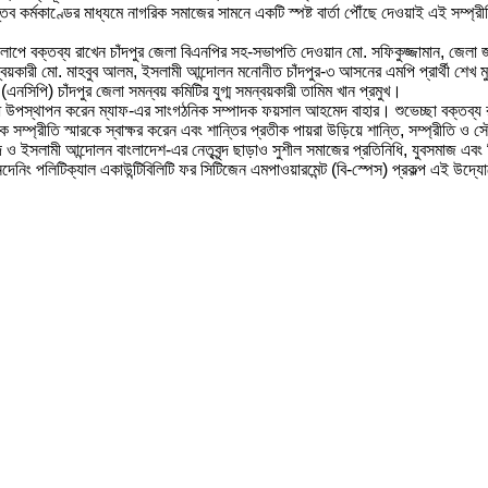
ব কর্মকাণ্ডের মাধ্যমে নাগরিক সমাজের সামনে একটি স্পষ্ট বার্তা পৌঁছে দেওয়াই এই সম্প্রী
ত সংলাপে বক্তব্য রাখেন চাঁদপুর জেলা বিএনপির সহ-সভাপতি দেওয়ান মো. সফিকুজ্জামান, জেলা
 সমন্বয়কারী মো. মাহবুব আলম, ইসলামী আন্দোলন মনোনীত চাঁদপুর-৩ আসনের এমপি প্রার্থী 
এনসিপি) চাঁদপুর জেলা সমন্বয় কমিটির যুগ্ম সমন্বয়কারী তামিম খান প্রমুখ।
্রবন্ধ উপস্থাপন করেন ম্যাফ-এর সাংগঠনিক সম্পাদক ফয়সাল আহমেদ বাহার। শুভেচ্ছা বক্তব্য 
ক সম্প্রীতি স্মারকে স্বাক্ষর করেন এবং শান্তির প্রতীক পায়রা উড়িয়ে শান্তি, সম্প্রীতি ও স
দ ও ইসলামী আন্দোলন বাংলাদেশ-এর নেতৃবৃন্দ ছাড়াও সুশীল সমাজের প্রতিনিধি, যুবসমাজ এব
নদেনিং পলিটিক্যাল একাউন্টিবিলিটি ফর সিটিজেন এমপাওয়ারমেন্ট (বি-স্পেস) প্রকল্প এই উদ্