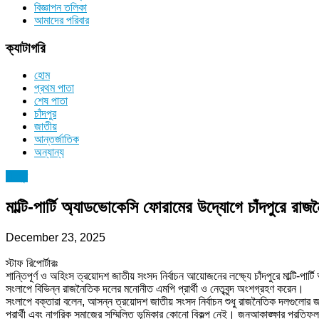
বিজ্ঞাপন তলিকা
আমাদের পরিবার
ক্যাটাগরি
হোম
প্রথম পাতা
শেষ পাতা
চাঁদপুর
জাতীয়
আন্তর্জাতিক
অন্যান্য
চাঁদপুর
মাল্টি-পার্টি অ্যাডভোকেসি ফোরামের উদ্যোগে চাঁদপুরে রাজন
December 23, 2025
স্টাফ রিপোর্টারঃ
শান্তিপূর্ণ ও অহিংস ত্রয়োদশ জাতীয় সংসদ নির্বাচন আয়োজনের লক্ষ্যে চাঁদপুরে মাল্টি-
সংলাপে বিভিন্ন রাজনৈতিক দলের মনোনীত এমপি প্রার্থী ও নেতৃবৃন্দ অংশগ্রহণ করেন।
সংলাপে বক্তারা বলেন, আসন্ন ত্রয়োদশ জাতীয় সংসদ নির্বাচন শুধু রাজনৈতিক দলগুলোর জ
প্রার্থী এবং নাগরিক সমাজের সম্মিলিত ভূমিকার কোনো বিকল্প নেই। জনআকাঙ্ক্ষার প্রতিফল