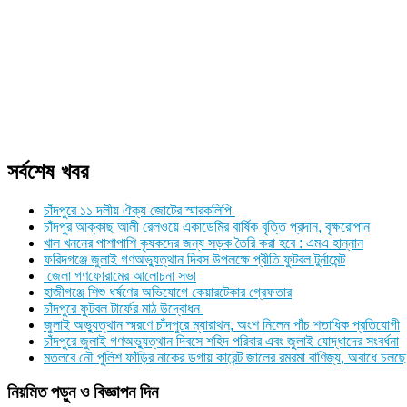
সর্বশেষ খবর
চাঁদপুরে ১১ দলীয় ঐক্য জোটের স্মারকলিপি
চাঁদপুর আক্কাছ আলী রেলওয়ে একাডেমির বার্ষিক বৃত্তি প্রদান, বৃক্ষরোপান
খাল খননের পাশাপাশি কৃষকদের জন্য সড়ক তৈরি করা হবে : এমএ হান্নান
ফরিদগঞ্জে জুলাই গণঅভ্যুত্থান দিবস উপলক্ষে প্রীতি ফুটবল টুর্নামেন্ট
জেলা গণফোরামের আলোচনা সভা
হাজীগঞ্জে শিশু ধর্ষণের অভিযোগে কেয়ারটেকার গ্রেফতার
চাঁদপুরে ফুটবল টার্ফের মাঠ উদ্বোধন
জুলাই অভ্যুত্থান স্মরণে চাঁদপুরে ম্যারাথন, অংশ নিলেন পাঁচ শতাধিক প্রতিযোগী
চাঁদপুরে জুলাই গণঅভ্যুত্থান দিবসে শহিদ পরিবার এবং জুলাই যোদ্ধাদের সংবর্ধনা
মতলবে নৌ পুলিশ ফাঁড়ির নাকের ডগায় কারেন্ট জালের রমরমা বাণিজ্য, অবাধে চলছে
নিয়মিত পড়ুন ও বিজ্ঞাপন দিন