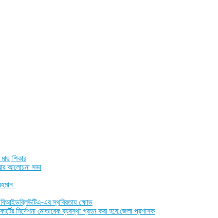
 মাছ শিকার
শাখার আলোচনা সভা
 রহমান
ীরা, বিআইডব্লিউটিএ-এর স্থবিরতায় ক্ষোভ
োর্টের নির্দেশনা মোতাবেক ব্যবস্থা গ্রহন করা হবে:জেলা প্রশাসক