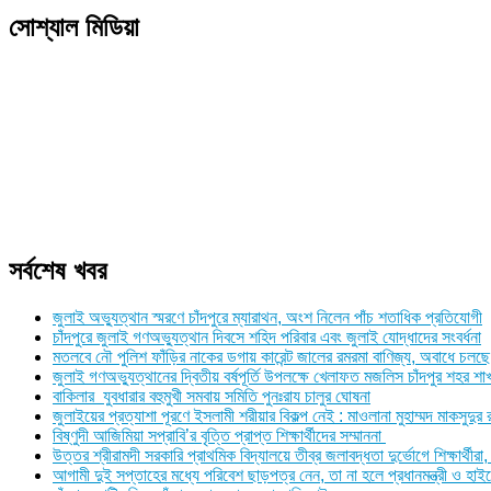
Link
Print
সোশ্যাল মিডিয়া
সর্বশেষ খবর
জুলাই অভ্যুত্থান স্মরণে চাঁদপুরে ম্যারাথন, অংশ নিলেন পাঁচ শতাধিক প্রতিযোগী
চাঁদপুরে জুলাই গণঅভ্যুত্থান দিবসে শহিদ পরিবার এবং জুলাই যোদ্ধাদের সংবর্ধনা
মতলবে নৌ পুলিশ ফাঁড়ির নাকের ডগায় কারেন্ট জালের রমরমা বাণিজ্য, অবাধে চলছে
জুলাই গণঅভ্যুত্থানের দ্বিতীয় বর্ষপূর্তি উপলক্ষে খেলাফত মজলিস চাঁদপুর শহর 
বাকিলার যুবধারার বহুমুখী সমবায় সমিতি পুনঃরায চালুর ঘোষনা
জুলাইয়ের প্রত্যাশা পূরণে ইসলামী শরীয়ার বিকল্প নেই : মাওলানা মুহাম্মদ মাকসুদুর
বিষ্ণুদী আজিমিয়া সপ্রাবি’র বৃত্তি প্রাপ্ত শিক্ষার্থীদের সম্মাননা
উত্তর শ্রীরামদী সরকারি প্রাথমিক বিদ্যালয়ে তীব্র জলাবদ্ধতা দুর্ভোগে শিক্ষার্থ
আগামী দুই সপ্তাহের মধ্যে পরিবেশ ছাড়পত্র নেন, তা না হলে প্রধানমন্ত্রী ও হাইক