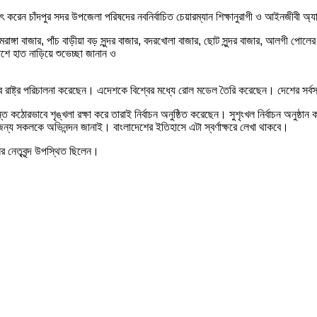
ষাৎ করেন চাঁদপুর সদর উপজেলা পরিষদের নবনির্বাচিত চেয়ারম্যান শিক্ষানুরাগী ও আইনজীবী অ্যা
রাঙ্গা বাজার, পাঁচ বাড়ীয়া বড় সুন্দর বাজার, বদরখোলা বাজার, ছোট সুন্দর বাজার, আলগী পো
াশে হাত নাড়িয়ে শুভেচ্ছা জানান ও
েভাবে রাষ্ট্র পরিচালনা করেছেন। এদেশকে বিশ্বের মধ্যে রোল মডেল তৈরি করেছেন। দেশের সর
ন্ত কঠোরভাবে শৃঙ্খলা রক্ষা করে তারাই নির্বাচন অনুষ্ঠিত করেছেন। সুশৃংখল নির্বাচন অনুষ্ঠা
্য সকলকে অভিনন্দন জানাই। বাংলাদেশের ইতিহাসে এটা স্বর্ণাক্ষরে লেখা থাকবে।
র নেতৃবৃন্দ উপস্থিত ছিলেন।