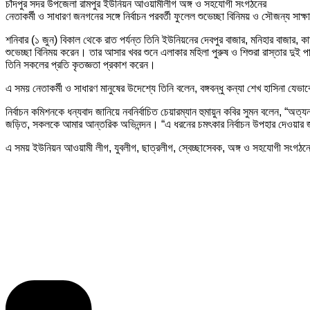
চাঁদপুর সদর উপজেলা রামপুর ইউনিয়ন আওয়ামীলীগ অঙ্গ ও সহযোগী সংগঠনের
নেতাকর্মী ও সাধারণ জনগনের সঙ্গে নির্বাচন পরবর্তী ফুলেল শুভেচ্ছা বিনিময় ও সৌজন্য সাক্
শনিবার (১ জুন) বিকাল থেকে রাত পর্যন্ত তিনি ইউনিয়নের দেবপুর বাজার, মনিহার বাজার, কাম
শুভেচ্ছা বিনিময় করেন। তার আসার খবর শুনে এলাকার মহিলা পুরুষ ও শিশুরা রাস্তার দুই প
তিনি সকলের প্রতি কৃতজ্ঞতা প্রকাশ করেন।
এ সময় নেতাকর্মী ও সাধারণ মানুষের উদেশ্যে তিনি বলেন, বঙ্গবন্ধু কন্যা শেখ হাসিনা য
নির্বাচন কমিশনকে ধন্যবাদ জানিয়ে নবনির্বাচিত চেয়ারম্যান হুমায়ুন কবির সুমন বলেন, “অত্য
জড়িত, সকলকে আমার আন্তরিক অভিনন্দন। “এ ধরনের চমৎকার নির্বাচন উপহার দেওয়ার জন
এ সময় ইউনিয়ন আওয়ামী লীগ, যুবলীগ, ছাত্রলীগ, স্বেচ্ছাসেবক, অঙ্গ ও সহযোগী সংগঠনে