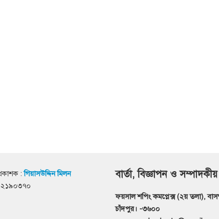
বার্তা, বিজ্ঞাপন ও সম্পাদকীয়
্রকাশক :
গিয়াসউদ্দিন মিলন
৭১২১৯০৩৭০
ফয়সাল শপিং কমপ্লেক্স (২য় তলা), বাসস্ট
চাঁদপুর। -৩৬০০