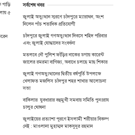
ক গাড়ি
সর্বশেষ খবর
মলায় ৫
জুলাই অভ্যুত্থান স্মরণে চাঁদপুরে ম্যারাথন, অংশ
নিলেন পাঁচ শতাধিক প্রতিযোগী
চাঁদপুরে জুলাই গণঅভ্যুত্থান দিবসে শহিদ পরিবার
করেন
এবং জুলাই যোদ্ধাদের সংবর্ধনা
মতলবে নৌ পুলিশ ফাঁড়ির নাকের ডগায় কারেন্ট
জালের রমরমা বাণিজ্য, অবাধে চলছে মাছ শিকার
জুলাই গণঅভ্যুত্থানের দ্বিতীয় বর্ষপূর্তি উপলক্ষে
খেলাফত মজলিস চাঁদপুর শহর শাখার আলোচনা
সভা
বাকিলার যুবধারার বহুমুখী সমবায় সমিতি পুনঃরায
চালুর ঘোষনা
জুলাইয়ের প্রত্যাশা পূরণে ইসলামী শরীয়ার বিকল্প
নেই : মাওলানা মুহাম্মদ মাকসুদুর রহমান