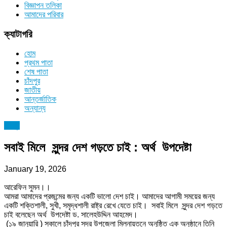
বিজ্ঞাপন তলিকা
আমাদের পরিবার
ক্যাটাগরি
হোম
প্রথম পাতা
শেষ পাতা
চাঁদপুর
জাতীয়
আন্তর্জাতিক
অন্যান্য
চাঁদপুর
সবাই মিলে সুন্দর দেশ গড়তে চাই : অর্থ উপদেষ্টা
January 19, 2026
আরেফিন সুমন।।
আমরা আমাদের প্রজন্মের জন্য একটি ভালো দেশ চাই। আমাদের আগামী সময়ের জন্য
একটি শক্তিশালী, সুখী, সমৃদ্ধশালী রাষ্ট্র রেখে যেতে চাই। সবাই মিলে সুন্দর দেশ গড়তে
চাই বলেছেন অর্থ উপদেষ্টা ড. সালেহউদ্দিন আহমেদ।
(১৯ জানুয়ারি ) সকালে চাঁদপুর সদর উপজেলা মিলনায়তনে অনুষ্ঠিত এক অনুষ্ঠানে তিনি