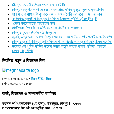
চাঁদপুরে ১১ দলীয় ঐক্য জোটের স্মারকলিপি
চাঁদপুর আক্কাছ আলী রেলওয়ে একাডেমির বার্ষিক বৃত্তি প্রদান, বৃক্ষরোপান
খাল খননের পাশাপাশি কৃষকদের জন্য সড়ক তৈরি করা হবে : এমএ হান্নান
ফরিদগঞ্জে জুলাই গণঅভ্যুত্থান দিবস উপলক্ষে প্রীতি ফুটবল টুর্নামেন্ট
জেলা গণফোরামের আলোচনা সভা
হাজীগঞ্জে শিশু ধর্ষণের অভিযোগে কেয়ারটেকার গ্রেফতার
চাঁদপুরে ফুটবল টার্ফের মাঠ উদ্বোধন
জুলাই অভ্যুত্থান স্মরণে চাঁদপুরে ম্যারাথন, অংশ নিলেন পাঁচ শতাধিক প্রতিযোগী
চাঁদপুরে জুলাই গণঅভ্যুত্থান দিবসে শহিদ পরিবার এবং জুলাই যোদ্ধাদের সংবর্ধনা
মতলবে নৌ পুলিশ ফাঁড়ির নাকের ডগায় কারেন্ট জালের রমরমা বাণিজ্য, অবাধে
চলছে মাছ শিকার
নিয়মিত পড়ুন ও বিজ্ঞাপন দিন
সম্পাদক ও প্রকাশক :
গিয়াসউদ্দিন মিলন
মোবা: ০১৭১২১৯০৩৭০
বার্তা, বিজ্ঞাপন ও সম্পাদকীয় কার্যালয়
ফয়সাল শপিং কমপ্লেক্স (২য় তলা), বাসস্ট্যন্ড, চাঁদপুর। -৩৬০০
newsmeghnabarta@gmail.com