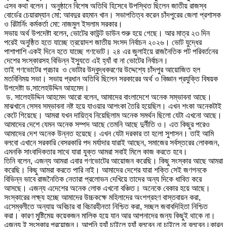
এসব কথা বলেন। অনুষ্ঠানে বিশেষ অতিথি হিসেবে উপস্থিত ছিলেন জাতীয় রাজস্ব
বোর্ডের চেয়ারম্যান মো: আবদুর রহমান খান। সভাপতিত্ব করেন চাঁদপুরের জেলা প্রশাসক
ও রিটার্নিং কর্মকর্তা মো: নাজমুল ইসলাম সরকার।
সভায় অর্থ উপদেষ্টা বলেন, ভোটের কাউন্ট ডাউন শুরু হয়ে গেছে। আর মাত্র ২৩ দিন
পরেই অনুষ্ঠিত হতে যাচ্ছে ত্রয়োদশ জাতীয় সংসদ নির্বাচন ২০২৬। ভোট যুদ্ধের
পাশাপাশি একই দিনে হতে যাচ্ছে গণভোট। ২৪ এর জুলাইয়ে রাজনৈতিক পট পরিবর্তনের
দেশের সংস্কারসহ বিভিন্ন ইস্যুতে এই হ্যাঁ বা না ভোটের নির্বাচন।
তাই গণভোটের প্রচার ও ভোটার উদ্বুদ্ধকরণের উদ্দেশ্যে চাঁদপুর আয়োজিত হল
মতবিনিময় সভা। সভায় প্রধান অতিথি ছিলেন সরকারের অর্থ ও বিজ্ঞান প্রযুক্তি বিষয়ক
উপদেষ্টা ড.সালেহউদ্দিন আহমেদ।
ড. সালেহউদ্দিন আহমেদ আরো বলেন, আমাদের বাংলাদেশে অনেক সম্ভাবনা আছে।
মাঝখানে সেসব সম্ভাবনা নষ্ট হয়ে যাওয়ার আশংকা তৈরি হয়েছিল। এখন শংকা অনেকটাই
কেটে গিয়েছে। আমরা যখন দায়িত্ব নিয়েছিলাম অনেক সমর্থন ছিলো যেটা এখনো আছে।
আমাদের দেশে যেমন অনেক সম্পদ আছে তেমনি আছে দুর্নীতি ও। এত কিছুর পরেও
আমাদের দেশ অনেক উন্নত হয়েছে। এখন যেটা দরকার তা হলো সুশাসন। তাই আমি
বলবো এখানে সরকারি বেসরকারি পদ মর্যাদার যারাই আছেন, সমাজের সর্বস্তরের লোকজন,
এমনকি সাংবাদিকতার সাথে যারা যুক্ত আমরা সবাই মিলে কাজ করতে হবে।
তিনি বলেন, এজন্য আমরা এবার গণভোটের আয়োজন করেছি। কিছু সংস্কার আছে আমরা
করেছি। কিছু আমরা করতে পারি নাই। আমাদের দেশের যারা শক্তি সেই জণগনকে
বিভিন্ন ভাবে রাজনৈতিক নেতারা প্রলোভন দেখিয়ে তাদের অন্য দিকে ধাবিত করে
আসছে। এজন্য এদেশের অনেক লোক এখনো বঞ্চিত। অনেকে বেকার হয়ে আছে।
সংস্কারের লক্ষ্য হচ্ছে আমাদের উচ্চকক্ষে মহিলাদের অংশগ্রহণ বাস্তবায়ন করা,
এসেম্বলীতে অন্যায় অবিচার বা বিচারহীনতা নিশ্চিত করা, সচ্ছল জবাবদিহিতা নিশ্চিত
করা। কারণ মুষ্টিমেয় কয়েকজন মালিক হয়ে যান আর আপনাদের জন্য কিছুই থাকে না।
এজন্য ই সংস্কার প্রয়োজন। আপনি হ্যাঁ চাইলে হ্যাঁ বলবেন না চাইলে না বলবেন।কারন