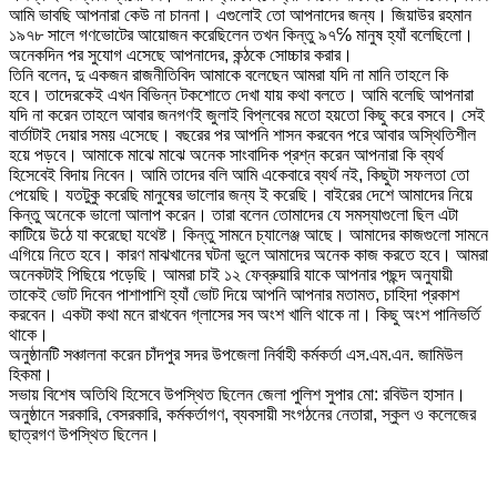
আমি ভাবছি আপনারা কেউ না চাননা। এগুলোই তো আপনাদের জন্য। জিয়াউর রহমান
১৯৭৮ সালে গণভোটের আয়োজন করেছিলেন তখন কিন্তু ৯৭℅ মানুষ হ্যাঁ বলেছিলো।
অনেকদিন পর সুযোগ এসেছে আপনাদের, কন্ঠকে সোচ্চার করার।
তিনি বলেন, দু একজন রাজনীতিবিদ আমাকে বলেছেন আমরা যদি না মানি তাহলে কি
হবে। তাদেরকেই এখন বিভিন্ন টকশোতে দেখা যায় কথা বলতে। আমি বলেছি আপনারা
যদি না করেন তাহলে আবার জনগণই জুলাই বিপ্লবের মতো হয়তো কিছু করে বসবে। সেই
বার্তাটাই দেয়ার সময় এসেছে। বছরের পর আপনি শাসন করবেন পরে আবার অস্থিতিশীল
হয়ে পড়বে। আমাকে মাঝে মাঝে অনেক সাংবাদিক প্রশ্ন করেন আপনারা কি ব্যর্থ
হিসেবেই বিদায় নিবেন। আমি তাদের বলি আমি একেবারে ব্যর্থ নই, কিছুটা সফলতা তো
পেয়েছি। যতটুকু করেছি মানুষের ভালোর জন্য ই করেছি। বাইরের দেশে আমাদের নিয়ে
কিন্তু অনেকে ভালো আলাপ করেন। তারা বলেন তোমাদের যে সমস্যাগুলো ছিল এটা
কাটিয়ে উঠে যা করেছো যথেষ্ট। কিন্তু সামনে চ্যালেঞ্জ আছে। আমাদের কাজগুলো সামনে
এগিয়ে নিতে হবে। কারণ মাঝখানের ঘটনা ভুলে আমাদের অনেক কাজ করতে হবে। আমরা
অনেকটাই পিছিয়ে পড়েছি। আমরা চাই ১২ ফেব্রুয়ারি যাকে আপনার পছন্দ অনুযায়ী
তাকেই ভোট দিবেন পাশাপাশি হ্যাঁ ভোট দিয়ে আপনি আপনার মতামত, চাহিদা প্রকাশ
করবেন। একটা কথা মনে রাখবেন গ্লাসের সব অংশ খালি থাকে না। কিছু অংশ পানিভর্তি
থাকে।
অনুষ্ঠানটি সঞ্চালনা করেন চাঁদপুর সদর উপজেলা নির্বাহী কর্মকর্তা এস.এম.এন. জামিউল
হিকমা।
সভায় বিশেষ অতিথি হিসেবে উপস্থিত ছিলেন জেলা পুলিশ সুপার মো: রবিউল হাসান।
অনুষ্ঠানে সরকারি, বেসরকারি, কর্মকর্তাগণ, ব্যবসায়ী সংগঠনের নেতারা, স্কুল ও কলেজের
ছাত্রগণ উপস্থিত ছিলেন।