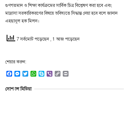
গুণগতমান ও শিক্ষা কার্যক্রমের সার্বিক চিত্র বিশ্লেষণ করা হবে এবং
মাদ্রাসা সরকারিকরণের বিষয়ে ভবিষ্যতে সিদ্ধান্ত নেয়া হবে বলে জানান
এহছানুল হক মিলন।
7 সর্বমোট পড়েছেন
, 1 আজ পড়েছেন
শেয়ার করুন:
F
M
T
W
S
V
C
P
a
e
w
h
k
i
o
r
c
s
i
a
y
b
p
i
সোশ্যাল মিডিয়া
e
s
t
t
p
e
y
n
b
e
t
s
e
r
L
t
o
n
e
A
i
o
g
r
p
n
k
e
p
k
r