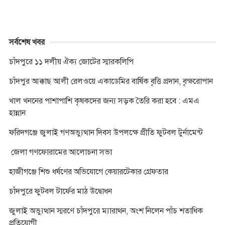
সর্বশেষ খবর
চাঁদপুরে ১১ দলীয় ঐক্য জোটের স্মারকলিপি
চাঁদপুর আক্কাছ আলী রেলওয়ে একাডেমির বার্ষিক বৃত্তি প্রদান, বৃক্ষরোপান
খাল খননের পাশাপাশি কৃষকদের জন্য সড়ক তৈরি করা হবে : এমএ
হান্নান
ফরিদগঞ্জে জুলাই গণঅভ্যুত্থান দিবস উপলক্ষে প্রীতি ফুটবল টুর্নামেন্ট
জেলা গণফোরামের আলোচনা সভা
হাজীগঞ্জে শিশু ধর্ষণের অভিযোগে কেয়ারটেকার গ্রেফতার
চাঁদপুরে ফুটবল টার্ফের মাঠ উদ্বোধন
জুলাই অভ্যুত্থান স্মরণে চাঁদপুরে ম্যারাথন, অংশ নিলেন পাঁচ শতাধিক
প্রতিযোগী